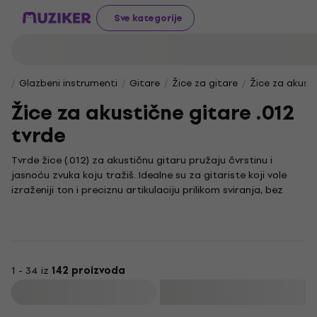
Sve kategorije
Glazbeni instrumenti
Gitare
Žice za gitare
Žice za akusti
Žice za akustične gitare .012
tvrde
Tvrde žice (.012) za akustičnu gitaru pružaju čvrstinu i
jasnoću zvuka koju tražiš. Idealne su za gitariste koji vole
izraženiji ton i preciznu artikulaciju prilikom sviranja, bez
obzira na to jesi li početnik ili iskusan glazbenik.
Akustična gitara instrument je koji se ističe svojom toplinom
i prirodnim zvukom, a pravilan odabir žica može značajno
utjecati na tvoje iskustvo sviranja. Ove žice omogućuju ti da
izvučeš maksimum iz svog instrumenta, osiguravajući
1 - 34 iz
142 proizvoda
stabilnost i dugotrajnost tijekom svake svirke.
Filtrirati