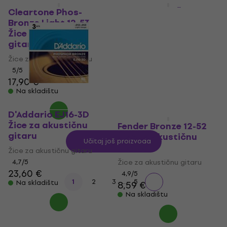
HAPPY HOUR
Cleartone Phos-
Martin MM12 Žice za
Bronze Light 12-53
akustičnu gitaru
Žice za akustičnu
Žice za akustičnu gitaru
gitaru
4,4
/5
Žice za akustičnu gitaru
12,50 €
Na skladištu
5
/5
17,90 €
Na skladištu
D'Addario EJ16-3D
Žice za akustičnu
Fender Bronze 12-52
gitaru
Žice za akustičnu
Učitaj još proizvoda
gitaru
Žice za akustičnu gitaru
4,7
/5
Žice za akustičnu gitaru
23,60 €
4,9
/5
...
1
2
3
5
Na skladištu
8,59 €
Na skladištu