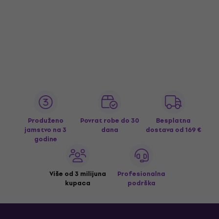
Produženo
Povrat robe do 30
Besplatna
jamstvo na 3
dana
dostava
od 169 €
godine
Više od 3 milijuna
Profesionalna
kupaca
podrška