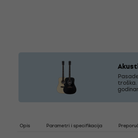
Akust
Pasaden
troška. 
godina
Opis
Parametri i specifikacija
Preporu