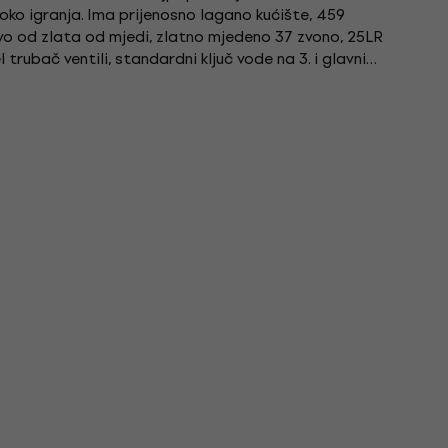
ko igranja. Ima prijenosno lagano kućište, 459
ovo od zlata od mjedi, zlatno mjedeno 37 zvono, 25LR
trubač ventili, standardni ključ vode na 3. i glavni
uxe...