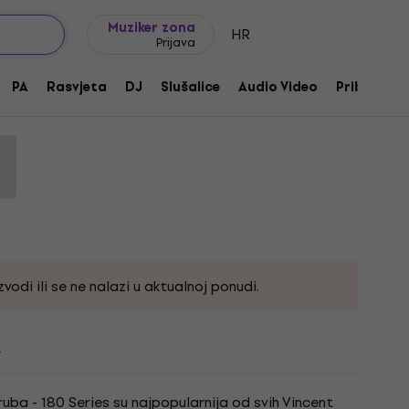
Ideje za poklon
FAQ
Muziker Blog
Muziker zona
HR
Prijava
37G Stradivarius Bb truba
PA
Rasvjeta
DJ
Slušalice
Audio Video
Pribor
oda:
228939
vodi ili se ne nalazi u aktualnoj ponudi.
i
uba - 180 Series su najpopularnija od svih Vincent