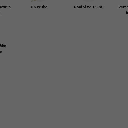
avanje
Bb trube
Usnici za trubu
Reme
.
čke
e