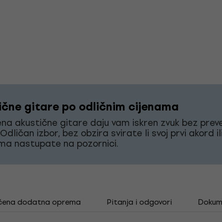
ične gitare po odličnim cijenama
a akustične gitare daju vam iskren zvuk bez preve
Odličan izbor, bez obzira svirate li svoj prvi akord il
ma nastupate na pozornici.
čena dodatna oprema
Pitanja i odgovori
Dokum