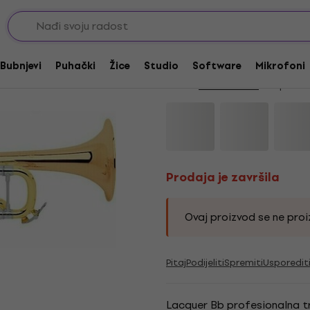
rni
Bb trube
Prodaja je završila
Vincent Bach LR180-
Bubnjevi
Puhački
Žice
Studio
Software
Mikrofoni
Marka:
Vincent Bach
Kod proizv
Prodaja je završila
Ovaj proizvod se ne proiz
Pitaj
Podijeliti
Spremiti
Usporedit
Lacquer Bb profesionalna tr