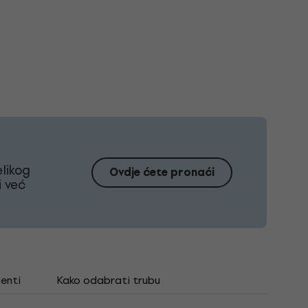
likog
Ovdje ćete pronaći
i već
enti
Kako odabrati trubu