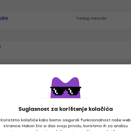
rube
Tuning metoda
l
6 mm
Brončano zvono
Suglasnost za korištenje kolačića
Koristimo kolačiće kako bismo osigurali funkcionalnost naše web
stranice. Nakon što si dao svoju privolu, koristimo ih za analizu