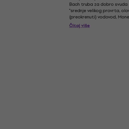
Bach truba za dobro svuda o
"srednje velikog provrta, ol
(preokrenuti) vodovod, Monel 
sloj za ugađanje, Wooden Del
Čitaj više