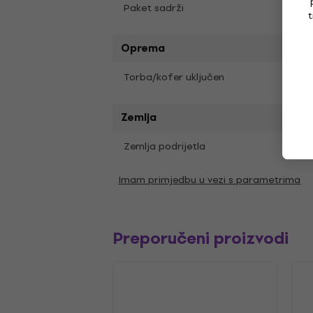
Paket sadrži
Delux
t
Oprema
Kofe
Torba/kofer uključen
Zemlja
Zemlja podrijetla
SAD
Imam primjedbu u vezi s parametrima
Preporučeni proizvodi