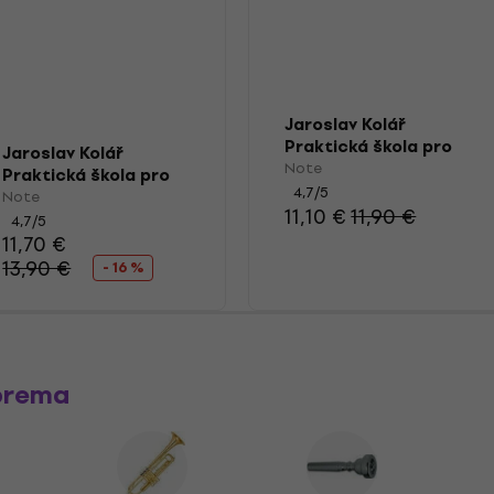
Jaroslav Kolář
Praktická škola pro
Jaroslav Kolář
cornet á pistons,
Note
Praktická škola pro
trubku a křídlovku 3
4,7
/5
cornet á pistons,
Note
Note
11,10 €
11,90 €
trubku a křídlovku 1
4,7
/5
Note
11,70 €
13,90 €
- 16 %
prema