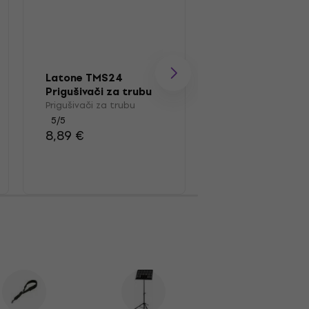
Latone TMS24
Latone TMPG-3
Prigušivači za trubu
Usnik za trubu
Prigušivači za trubu
Usnik za trubu
5
/5
5
/5
8,89 €
10,80 €