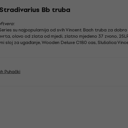
Stradivarius Bb truba
ftvera:
eries su najpopularnija od svih Vincent Bach truba za dobro 
rovrta, olovo od zlata od mjedi, zlatno mjedeno 37 zvono, 25
glavni sloj za ugađanje, Wooden Deluxe C180 cas, Slušalica Vin
ch Puhački