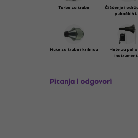
Torbe za trube
Čišćenje i održ
puhačkih i..
Mute za trubu i krilnicu
Mute za puha
instrument
Pitanja i odgovori