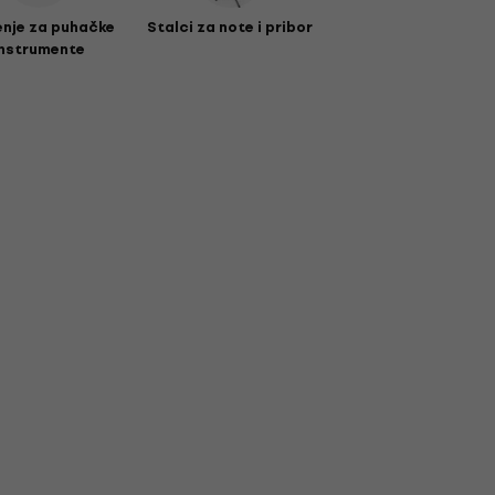
nje za puhačke
Stalci za note i pribor
instrumente