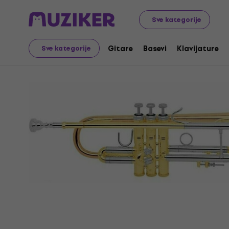
Glazbeni instrumenti
Puhački
Trube, Korneti i Flugelho
Sve kategorije
Gitare
Basevi
Klavijature
Sve kategorije
Prodaja je završila