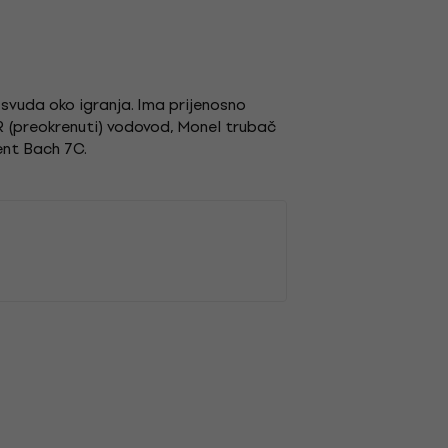
svuda oko igranja. Ima prijenosno
LR (preokrenuti) vodovod, Monel trubač
cent Bach 7C.