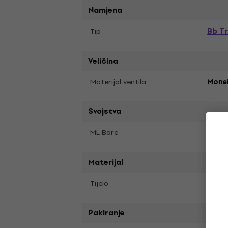
Namjena
Bb T
Tip
Veličina
Materijal ventila
Mone
Svojstva
11,6
ML Bore
Materijal
Tijelo
Mjed
Pakiranje