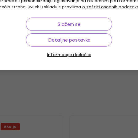
prometa i personalizaciju oglašavanja na reklamnim platformam
e Case, Mouthpiece
rećih strana, uvijek u skladu s pravilima
o zaštiti osobnih podatak
Slažem se
r
Detaljne postavke
Informacije i kolačići
Akcija