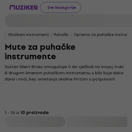
Sve kategorije
Glazbeni instrumenti
Puhački
Oprema za puhačke instrum
Mute za puhačke
instrumente
Sustav Silent Brass omogućuje ti da vježbaš na svojoj trubi
ili drugom limenom puhačkom instrumentu u bilo koje doba
dana i noći, bez ometanja okoline. Pritom u potpunosti
zadržavaš prirodan osjećaj i zvuk instrumenta, svodeći
vanjsku buku na minimum.
Svaka komponenta sustava Silent Brass pažljivo je
osmišljena kako bi pružila autentičan doživljaj sviranja, što
ga čini idealnim rješenjem za glazbenike koji žele usavršavati
1 - 10 iz
10 proizvoda
svoju tehniku bez kompromisa. Prepusti se sviranju u
Filtrirati
potpunoj tišini i otkrij nove kreativne mogućnosti koje ti ovaj
jedinstveni sustav pruža.