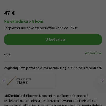
47 €
Na skladištu > 5 kom
Besplatna dostava za narudžbe veće od 169 €
U košaricu
47 bodova
Pitaj
Pogledaj i ove povoljne alternative. Mogle bi te zainteresirati.
Kao novo
41,80 €
Didžeridui od tikovine izrađeni su od komada grana i
prekriveni su lanenim uljem iznutra i izvana. Perforirani su i
po zvuku su slični instrumentima od eukaliptusa. Imaju dobar