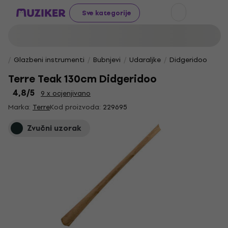
Sve kategorije
Glazbeni instrumenti
Bubnjevi
Udaraljke
Didgeridoo
Terre Teak 130cm Didgeridoo
4,8
/5
9 x ocjenjivano
Marka:
Terre
Kod proizvoda:
229695
Zvučni uzorak