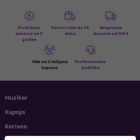
Produženo
Povrat robe do 30
Besplatna
jamstvo na 3
dana
dostava
od 169 €
godine
Više od 3 milijuna
Profesionalna
kupaca
podrška
Muziker
Kupnja
Korisno