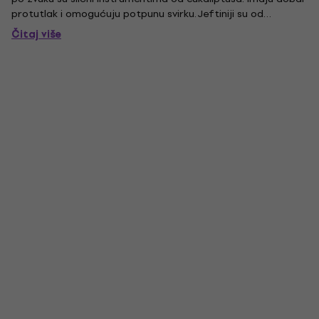
protutlak i omogućuju potpunu svirku. Jeftiniji su od
didžeridua od eukaliptusa, ali vrlo otporni na kidanje. Duljina:
Čitaj više
130 cm.