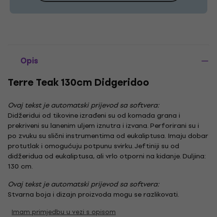
Opis
Terre Teak 130cm Didgeridoo
Ovaj tekst je automatski prijevod sa softvera:
Didžeridui od tikovine izrađeni su od komada grana i
prekriveni su lanenim uljem iznutra i izvana. Perforirani su i
po zvuku su slični instrumentima od eukaliptusa. Imaju dobar
protutlak i omogućuju potpunu svirku. Jeftiniji su od
didžeridua od eukaliptusa, ali vrlo otporni na kidanje. Duljina:
130 cm.
Ovaj tekst je automatski prijevod sa softvera:
Stvarna boja i dizajn proizvoda mogu se razlikovati.
Imam primjedbu u vezi s opisom