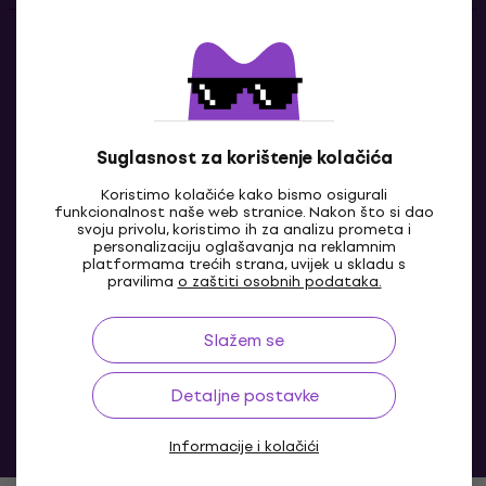
Kontakti
Javi nam se
Suglasnost za korištenje kolačića
Koristimo kolačiće kako bismo osigurali
funkcionalnost naše web stranice. Nakon što si dao
svoju privolu, koristimo ih za analizu prometa i
personalizaciju oglašavanja na reklamnim
platformama trećih strana, uvijek u skladu s
pravilima
o zaštiti osobnih podataka.
HR
Slažem se
Detaljne postavke
Informacije i kolačići
© 2004-2026 MUZIKER a.s.