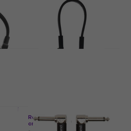
Količinski popust
cm
Soundking BJJ213 20 cm Kutni
l
- Kutni Patch kabel
Patch kabel
4,9
/5
3,69 €
Na skladištu
m Kutni
Količinski popust
Revoltage Pro-15 Silver Flat 15
cm Kutni - Kutni Patch kabel