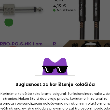
4,5
/5
4,19 €
Na skladištu
RBO-PC-S-NK 1 cm
Roland RIC-B3 100 cm Ra
ni Patch kabel
Ravni Patch kabel
Patch kabel
4,8
/5
12,30 €
Na skladištu
Suglasnost za korištenje kolačića
Koristimo kolačiće kako bismo osigurali funkcionalnost naše web
stranice. Nakon što si dao svoju privolu, koristimo ih za analizu
prometa i personalizaciju oglašavanja na reklamnim platformam
Orange CA038 15 cm Kut
ust
Količinski popust
rećih strana, uvijek u skladu s pravilima
o zaštiti osobnih podatak