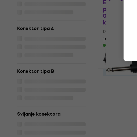
Erica Synth
patch cable
0,6 m Ravni
kabel
Konektor tipa A
Patch kabel
19,10 €
Na skladištu
Konektor tipa B
Količinski pop
Soundking B
Kutni Patch
Patch kabel
4,9
/5
4,59 €
5,49 
Svijanje konektora
Na skladištu