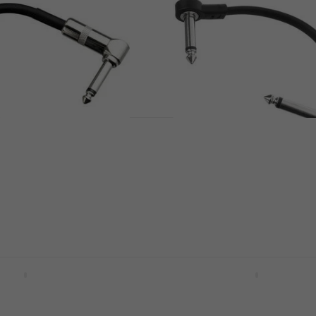
AG15 15 cm Kutni -
Revoltage SPC2025 10 
 kabel
Kutni - Kutni Patch kabe
Patch kabel
5
/5
3,29 €
Na skladištu
CA2P 20 cm Kutni -
Revoltage 6PDCPC 25 c
 kabel
- Kutni Patch kabel
Patch kabel