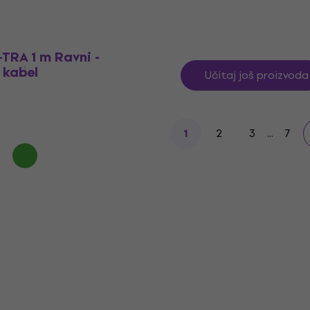
Na skladištu
TRA 1 m Ravni -
 kabel
Učitaj još proizvoda
2
3
...
7
1