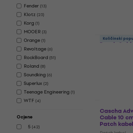
Na skladištu
Fender
(
13
)
Klotz
(
23
)
Korg
(
1
)
MOOER
(
3
)
Dunlop MXR
Količinski pop
Orange
(
1
)
Patch Cable
Revoltage
(
6
)
Kutni Patch
RockBoard
(
51
)
Patch kabel
Roland
(
8
)
5
/5
10,60 €
Soundking
(
6
)
Na skladištu
Superlux
(
2
)
Teenage Engineering
(
1
)
WTF
(
4
)
Količinski pop
Cascha Adv
Cable 10 cm
Ocjene
Patch kabe
5
(
42
)
Patch kabel