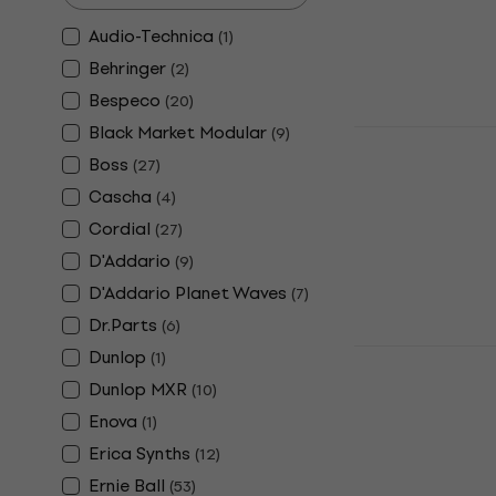
4,7
/5
13,90 €
Audio-Technica
(
1
)
Na skladištu
Behringer
(
2
)
Bespeco
(
20
)
Black Market Modular
(
9
)
Korg SQ-Cab
Ravni Patch
Boss
(
27
)
Patch kabel
Cascha
(
4
)
5
/5
Cordial
(
27
)
15,80 €
D'Addario
(
9
)
Na skladištu
D'Addario Planet Waves
(
7
)
Dr.Parts
(
6
)
Dunlop MXR
Dunlop
(
1
)
Patch Cable
Dunlop MXR
(
10
)
Kutni - Kutn
Enova
(
1
)
Patch kabel
Erica Synths
(
12
)
5
/5
Ernie Ball
(
53
)
24,90 €
25,9