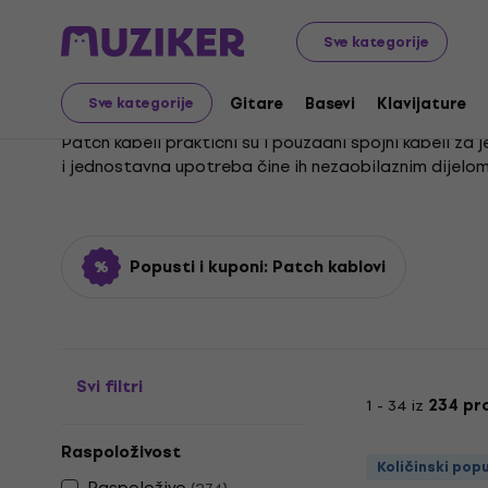
Glazbeni instrumenti
Pribor
Kablovi, konektori i adapt
Sve kategorije
Patch kablovi
Gitare
Basevi
Klavijature
Sve kategorije
Patch kabeli praktični su i pouzdani spojni kabeli za 
i jednostavna upotreba čine ih nezaobilaznim dijelom 
Često se koriste u situacijama koje zahtijevaju brzu i
studijski rad. Izuzetna jednostavnost i pouzdanost o
poteškoćama.
Popusti i kuponi: Patch kablovi
Svi filtri
1 - 34 iz
234 pr
Raspoloživost
Količinski pop
Raspoloživo