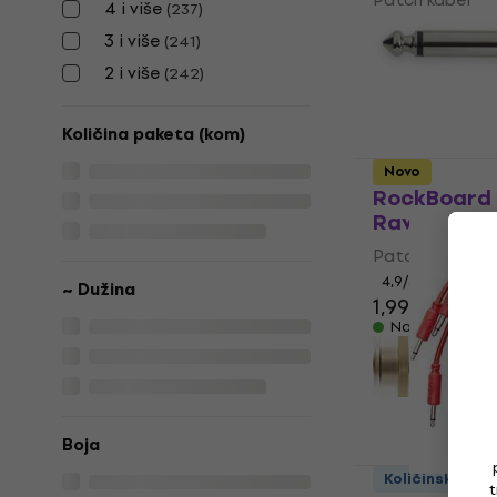
4 i više
(
237
)
4,8
/5
3 i više
(
241
)
4,09 €
2 i više
Na skladištu
(
242
)
Količina paketa (kom)
Novo
RockBoard 
Ravni - Rav
Patch kabel
4,9
/5
~ Dužina
1,99 €
2,49 €
Na skladištu
Boja
Količinski pop
t