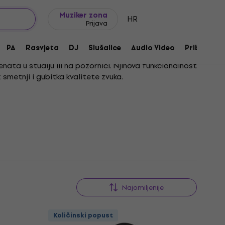
Ideje za poklon
FAQ
Muziker Blog
Muziker zona
HR
Prijava
PA
Rasvjeta
DJ
Slušalice
Audio Video
Pribor
nata u studiju ili na pozornici. Njihova funkcionalnost
smetnji i gubitka kvalitete zvuka.
a, što ih čini iznimno praktičnima za nastupe uživo i
je i stvaranje glazbe, bez brige o tehničkim
Najomiljenije
Količinski popust