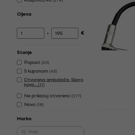
(
274
)
Cijena
-
€
Najniža cijena
Najviša cijena
Stanje
Revoltage P
Popust
(
63
)
Kutni Patch
S kuponom
(
45
)
Patch kabel
Otvorena ambalaža, Skoro
4,9
/5
novo...
(
31
)
3,49 €
Ne prikazuj otvoreno
(
277
)
Na skladištu
Novo
(
18
)
Dr.Parts DR
Kutni Patch
Marka
Patch kabel