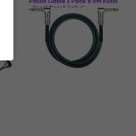
Patch Cable 3 Pack 8 cm Kutni
- Kutni Patch kabel
Patch kabel
4
/5
20,90 €
Na skladištu
 Kutni
Dr.Parts DRCA2R1BU 1 m Kutni -
Kutni Patch kabel
Patch kabel
4,7
/5
4,99 €
Na skladištu