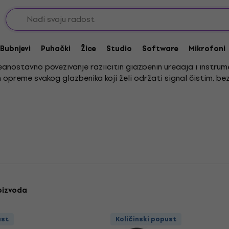
eri
Kompletni kablovi
Patch kablovi
Bubnjevi
Puhački
Žice
Studio
Software
Mikrofoni
jednostavno povezivanje različitih glazbenih uređaja i instrume
opreme svakog glazbenika koji želi održati signal čistim, bez 
 čvrstu vezu između gitarskih pedala, pojačala i ostalih uređaj
vih kabela omogućuju glazbenicima da se usredotoče na sviran
oizvoda
ust
Količinski popust