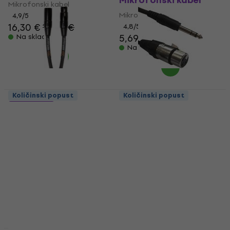
Mikrofonski kabel
Mikrofonski kabel
Mikrofonski kabel
4,9
/5
16,30 €
16,70 €
4,8
/5
5,69 €
Na skladištu
Na skladištu
Količinski popust
Količinski popust
Accu Cable AC-XF-
7 varijante
J6S/3 XLR 3 m
Roland RMC-B3 Crna
Mikrofonski kabel
Mikrofonski kabel
Mikrofonski kabel
5
/5
7,19 €
13,30 €
Na skladištu
Na skladištu