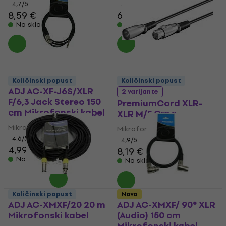
4,7
/5
4,6
/5
8,59 €
6,89 €
Na skladištu
Na skladištu
Količinski popust
Količinski popust
ADJ AC-XF-J6S/XLR
2 varijante
F/6,3 Jack Stereo 150
PremiumCord XLR-
cm Mikrofonski kabel
XLR M/F Crna
Mikrofonski kabel
Mikrofonski kabel
4,6
/5
4,9
/5
4,99 €
8,19 €
Na skladištu
Na skladištu
Količinski popust
Novo
ADJ AC-XMXF/20 20 m
ADJ AC-XMXF/ 90° XLR
Mikrofonski kabel
(Audio) 150 cm