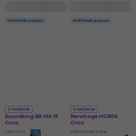
osjetljivih mikrofonskih signala.
Filtrirati
Količinski popust
Količinski popust
Količinski popust
Količinski popust
2 varijante
3 varijante
Soundking BB 106 15
Revoltage MCB06
Crna
Crna
Mikrofonski kabel
Mikrofonski kabel