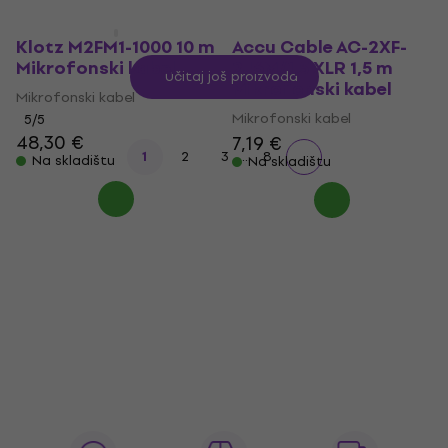
Klotz M2FM1-1000 10 m
Accu Cable AC-2XF-
Mikrofonski kabel
2J6M/1,5 XLR 1,5 m
Učitaj još proizvoda
Mikrofonski kabel
Mikrofonski kabel
Mikrofonski kabel
5
/5
48,30 €
7,19 €
...
1
2
3
8
Na skladištu
Na skladištu