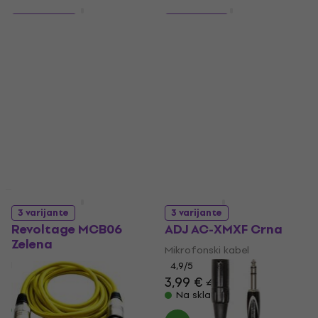
Količinski popust
Količinski popust
4 varijante
9 varijante
Cordial CPM 10 FM
Cordial EM 3 FM Crna
Crna
Mikrofonski kabel
Mikrofonski kabel
4,9
/5
4,99 €
5
/5
22 €
Na skladištu
Na skladištu
Količinski popust
Količinski popust
3 varijante
3 varijante
Revoltage MCB06
ADJ AC-XMXF Crna
Zelena
Mikrofonski kabel
Mikrofonski kabel
4,9
/5
3,99 €
4,69 €
4,6
/5
5,89 €
Na skladištu
Na skladištu