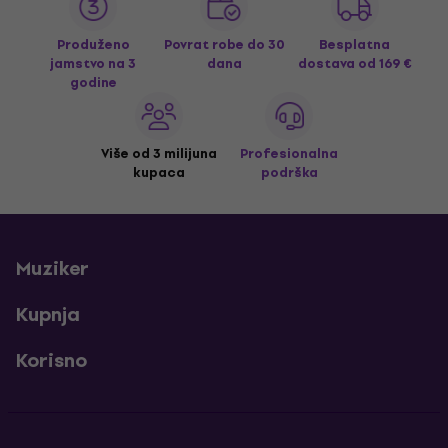
Produženo
Povrat robe do 30
Besplatna
jamstvo na 3
dana
dostava
od 169 €
godine
Više od 3 milijuna
Profesionalna
kupaca
podrška
Muziker
Kupnja
Korisno