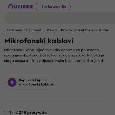
Sve kategorije
Glazbeni instrumenti
Pribor
Kablovi, konektori i adapteri
Mikrofonski kablovi
Mikrofonski kabeli ključan su dio opreme za pouzdano
spajanje mikrofona s ostatkom audio sustava. Njihova je
uloga osigurati čist prijenos zvuka bez smetnji, što je od
presudne važnosti za svaki nastup ili snimanje.
Svaki kabel u audio lancu ima svoju ulogu, a njegov odabir
može značajno utjecati na konačnu kvalitetu zvuka. Iako se
Popusti i kuponi:
xlr cable često povezuje s mikrofonima zbog svoje
Mikrofonski kablovi
pouzdanosti i otpornosti na smetnje, koristi se i za spajanje
druge opreme poput mikseta i aktivnih zvučnika. Općenito,
audio kabel obuhvaća širok spektar proizvoda, od
instrumentalnih do optičkih, a mikrofonski kabeli ističu se
svojom specifičnom konstrukcijom prilagođenom prijenosu
1 - 34 iz
248 proizvoda