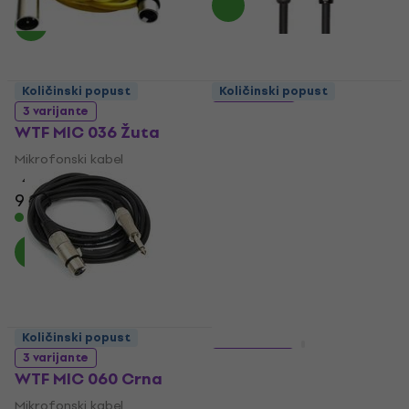
Količinski popust
Količinski popust
3 varijante
4 varijante
WTF MIC 036 Žuta
Roland RCC-10-TRXM
Crna
Mikrofonski kabel
Mikrofonski kabel
4,2
/5
9,29 €
4,9
/5
12,60 €
Na skladištu
Na skladištu
Količinski popust
Količinski popust
3 varijante
3 varijante
WTF MIC 060 Crna
Revoltage MCB06
Plava
Mikrofonski kabel