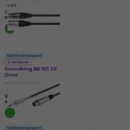
Mikrofonski kabel
4,5
/5
12 €
4,6
/5
5,89 €
Na skladištu
Na skladištu
Količinski popust
Količinski popust
Soundking BXX018 3 m
2 varijante
Mikrofonski kabel
Soundking BB 103 20
Crna
Mikrofonski kabel
5
/5
Mikrofonski kabel
11,90 €
4,7
/5
Na skladištu
9,89 €
Na skladištu
Količinski popust
Količinski popust