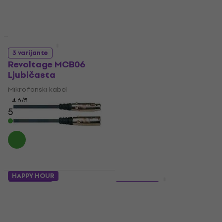
Količinski popust
Količinski popust
Roland RMC-B20-HIZ 6
3 varijante
m Mikrofonski kabel
Revoltage MCB06
Ljubičasta
Mikrofonski kabel
5
/5
Mikrofonski kabel
20,40 €
28 €
- 27 %
4,6
/5
5,89 €
Na skladištu
Na skladištu
HAPPY HOUR
Količinski popust
2 varijante
3 varijante
Soundking BB 109 15
RockCable RCL 3030
Crna
D6 Crna