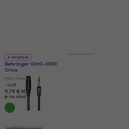
Mikrofonski kabel
Mikrofonski kabel
4,6
/5
4,8
/5
6,89 €
6,79 €
Na skladištu
Na skladištu
Količinski popust
Količinski popust
4 varijante
8 varijante
Behringer GMC-1000
Cordial CCM 10 FM
Crna
Crna
Mikrofonski kabel
Mikrofonski kabel
4,6
/5
4,9
/5
9,79 €
10,90 €
8,79 €
Na skladištu
Na skladištu
Količinski popust
Količinski popust