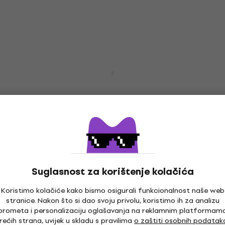
Gorstrings Sirius SPB2-1047 Žice za
akustičnu gitaru
Žice za akustičnu gitaru
4,7
/5
6,79 €
Na skladištu
Suglasnost za korištenje kolačića
Koristimo kolačiće kako bismo osigurali funkcionalnost naše web
stranice. Nakon što si dao svoju privolu, koristimo ih za analizu
prometa i personalizaciju oglašavanja na reklamnim platformam
rećih strana, uvijek u skladu s pravilima
o zaštiti osobnih podatak