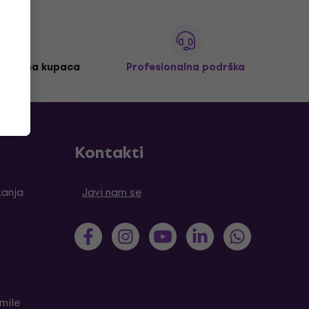
 milijuna kupaca
Profesionalna podrška
Kontakti
tanja
Javi nam se
mile