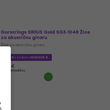
Gorstrings SIRIUS Gold SG3-1048 Žice
za akustičnu gitaru
Žice za akustičnu gitaru
4,7
/5
6,44 €
s kodom
MUZMUZ-5
6,90 €
Na skladištu
a
a.