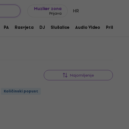
Ideje za poklon
FAQ
Muziker Blog
Muziker zona
HR
Prijava
meke
PA
Rasvjeta
DJ
Slušalice
Audio Video
Pribor
Najomiljenije
Količinski popust