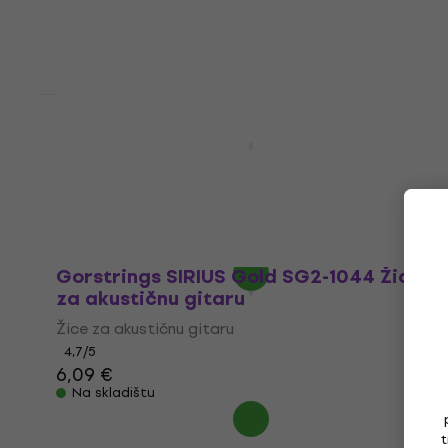
Gorstrings S-350 Žice za akustičnu
gitaru
Žice za akustičnu gitaru
4,8
/5
4,99 €
5,19 €
Na skladištu
Gorstrings SIRIUS Gold SG2-1044 Žice
za akustičnu gitaru
Žice za akustičnu gitaru
4,7
/5
6,09 €
Na skladištu
t