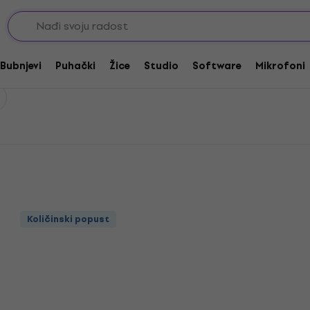
gitare
Gorstrings Žice za akustične gitare .010 srednje meke
tične gitare .010 srednje 
Bubnjevi
Puhački
Žice
Studio
Software
Mikrofoni
Količinski popust