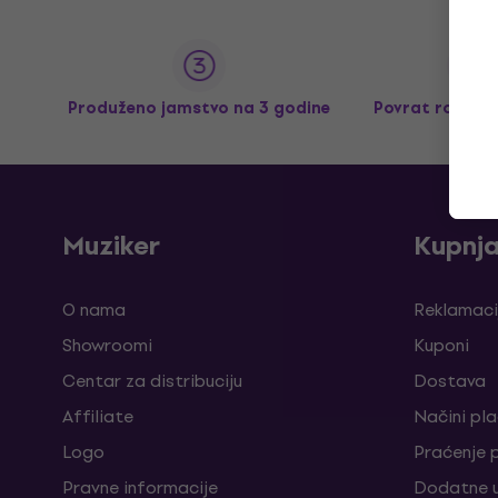
Produženo jamstvo na 3 godine
Povrat robe d
Muziker
Kupnj
O nama
Reklamaci
Showroomi
Kuponi
Centar za distribuciju
Dostava
Affiliate
Načini pl
Logo
Praćenje 
Pravne informacije
Dodatne u