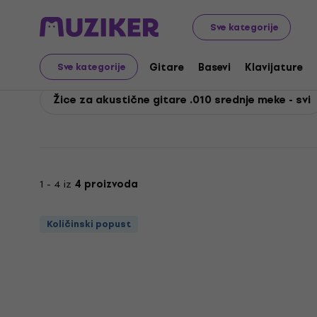
Gorstrings
Gitare
Žice za gitare
Žice za akustične 
Sve kategorije
Gorstrings Žice za akus
Gitare
Basevi
Klavijature
Sve kategorije
Žice za akustične gitare .010 srednje meke - svi
1 - 4 iz
4 proizvoda
Količinski popust