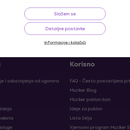
Slažem se
Detaljne postavke
o 30 dana
Besplatna dostava
od 169 €
Više od 3
Informacije i kolačići
a
Korisno
je i odustajanja od ugovora
FAQ - Često postavljana pi
Muziker Blog
Muziker poklon-bon
aćanja
Ideje za poklon
paketa
Lista želja
sluge
Vjernosni program Muziker S