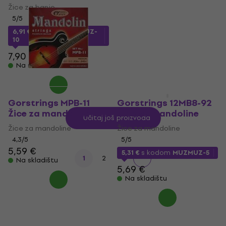
Žice za akustičnu gitaru
Žice za banjo
4,7
/5
5
/5
6,02 €
s kodom
MUZMUZ-
6,91 €
s kodom
MUZMUZ-
10
10
6,90 €
7,90 €
Na skladištu
Na skladištu
Gorstrings MPB-11
Gorstrings 12MB8-92
Žice za mandoline
Žice za mandoline
Učitaj još proizvoda
Žice za mandoline
Žice za mandoline
4,3
/5
5
/5
5,59 €
5,31 €
s kodom
MUZMUZ-5
1
2
3
Na skladištu
5,69 €
Na skladištu