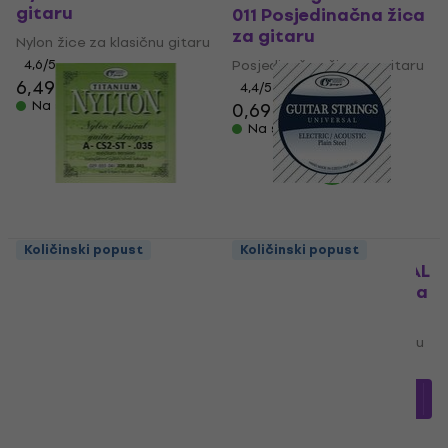
gitaru
011 Posjedinačna žica
za gitaru
Nylon žice za klasičnu gitaru
4,6
/5
Posjedinačna žica za gitaru
6,49 €
4,4
/5
Na skladištu
0,69 €
0,79 €
Na skladištu
Količinski popust
Količinski popust
Gorstrings CS2ST-A
Gorstrings UNIVERSAL
Posjedinačna žica za
015 Posjedinačna žica
gitaru
za gitaru
Posjedinačna žica za gitaru
Posjedinačna žica za gitaru
4,3
/5
4,9
/5
1,29 €
0,72 €
s kodom
MUZMUZ-
Na skladištu
5
0,79 €