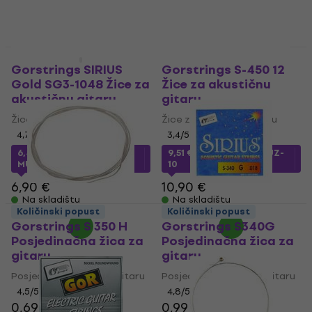
Na skladištu
Količinski popust
Količinski popust
Gorstrings SIRIUS
Gorstrings S-450 12
Gold SG3-1048 Žice za
Žice za akustičnu
akustičnu gitaru
gitaru
Žice za akustičnu gitaru
Žice za akustičnu gitaru
4,7
/5
3,4
/5
6,44 €
s kodom
9,51 €
s kodom
MUZMUZ-
MUZMUZ-5
10
6,90 €
10,90 €
Na skladištu
Na skladištu
Količinski popust
Količinski popust
Gorstrings S 350 H
Gorstrings S340G
Posjedinačna žica za
Posjedinačna žica za
gitaru
gitaru
Posjedinačna žica za gitaru
Posjedinačna žica za gitaru
4,5
/5
4,8
/5
0,69 €
0,79 €
0,99 €
1,09 €