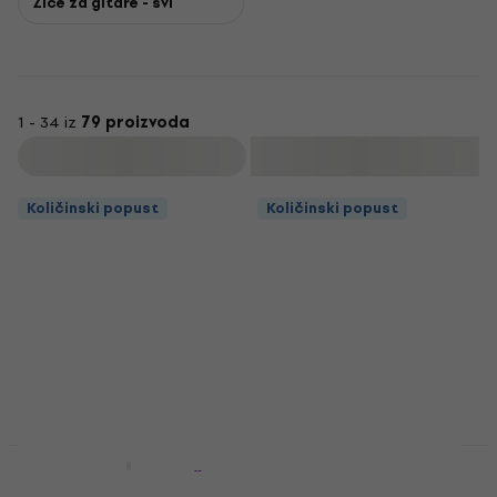
Žice za gitare - svi
1 - 34 iz
79 proizvoda
Filtrirati
Količinski popust
Količinski popust
Količinski popust
Količinski popust
Gorstrings S-350 Žice
Gorstrings S 350 E 1