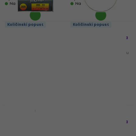
Na skladištu
Na skladištu
Količinski popust
Količinski popust
Gorstrings 2N6-93
Gorstrings S 340 E 1
Žice za električnu
Posjedinačna žica za
gitaru
gitaru
Žice za električnu gitaru
Posjedinačna žica za gitaru
4,4
/5
4,9
/5
4,49 €
4,59 €
0,89 €
Na skladištu
Na skladištu
Količinski popust
HAPPY HOUR
Gorstrings KB6-1152P
Gorstrings CS2ST-E1
Žice za banjo
Posjedinačna žica za
gitaru
Žice za banjo