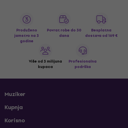
Produženo
Povrat robe do 30
Besplatna
jamstvo na 3
dana
dostava
od 169 €
godine
Više od 3 milijuna
Profesionalna
kupaca
podrška
Muziker
Kupnja
Korisno