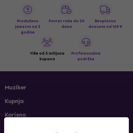
Produženo
Povrat robe do 30
Besplatna
jamstvo na 3
dana
dostava
od 169 €
godine
Više od 3 milijuna
Profesionalna
kupaca
podrška
Muziker
Kupnja
Korisno