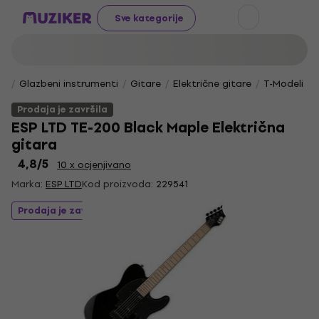
Sve kategorije
Glazbeni instrumenti
Gitare
Električne gitare
T-Modeli
Prodaja je završila
ESP LTD TE-200 Black Maple Električna
gitara
4,8
/5
10 x ocjenjivano
Marka:
ESP LTD
Kod proizvoda:
229541
Prodaja je završila