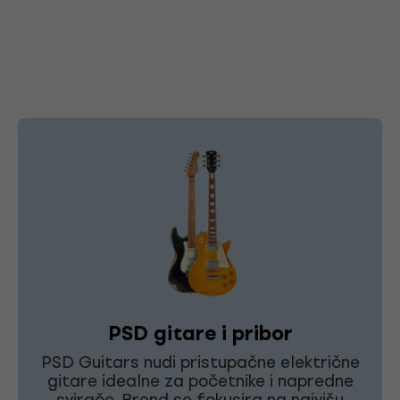
PSD gitare i pribor
PSD Guitars nudi pristupačne električne
gitare idealne za početnike i napredne
svirače. Brend se fokusira na najvišu