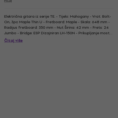
Pitaj
Električna gitara iz serije TE. - Tijelo: Mahogany - Vrat: Bolt-
On, 3pc Maple Thin U - Fretboard: Maple - Skala: 648 mm -
Radijus fretboard: 350 mm - Nut Širina: 42 mm - Frets: 24
Jumbo - Bridge: ESP Dizajniran LH-150N - Prikupljanje mosta:
ESP Dizajniran LH-150B - Završetak: crna .
Čitaj više