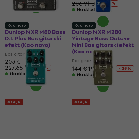
206,91 €
- 13 %
Na skladištu
Kao novo
Kao novo
Dunlop MXR M80 Bass
Dunlop MXR M280
D.I. Plus Bas gitarski
Vintage Bass Octave
efekt (Kao novo)
Mini Bas gitarski efekt
(Kao novo)
Bas gitarski efekt
203 €
Bas gitarski efekt
227,65 €
- 11 %
144 €
192,31 €
- 25 %
Na skladištu
Na skladištu
Akcija
Akcija
Dunlop MXR M83 Bass
Dunlop MXR M81 Bass
Chorus Deluxe Bas
Preamp Bas gitarski
gitarski efekt (Kao
efekt (Kao novo)
novo)
Bas gitarski efekt
Bas gitarski efekt
202 €