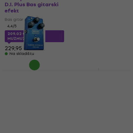
D.I. Plus Bas gitarski
Distortion Bas
efekt
gitarski efekt
Bas gitarski efekt
Bas gitarski efekt
4,4
/5
4,9
/5
169 €
209,02 €
s kodom
Na skladištu
MUZMUZ-5
229,95 €
Na skladištu
Dunlop MXR M288
Dunlop MXR M280
Bass Octave Deluxe
Vintage Bass Octave
Bas gitarski efekt
Mini Bas gitarski efekt
Bas gitarski efekt
Bas gitarski efekt
4,9
/5
5
/5
166 €
s kodom
MUZMUZ-
159 €
s kodom
MUZMUZ-
10
15
189 €
194,25 €
Na skladištu
Na skladištu