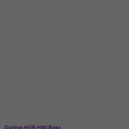
Dunlop MXR M87 Bass
Dunlop MXR MB301
Compressor Bas
Bass Synth Bas
gitarski efekt
gitarski efekt
Bas gitarski efekt
Bas gitarski efekt
4,9
/5
339 €
s kodom
MUZMUZ-5
209 €
369 €
Na skladištu
Na skladištu
Dunlop MXR M80 Bass
Dunlop MXR M85 Bass