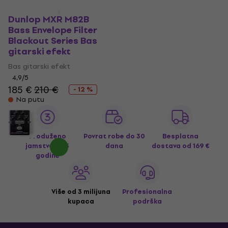
Dunlop MXR M82B
Bass Envelope Filter
Blackout Series Bas
gitarski efekt
Bas gitarski efekt
4,9
/5
185 €
210 €
- 12 %
Na putu
Produženo
Povrat robe do 30
Besplatna
jamstvo na 3
dana
dostava
od 169 €
godine
Više od 3 milijuna
Profesionalna
kupaca
podrška