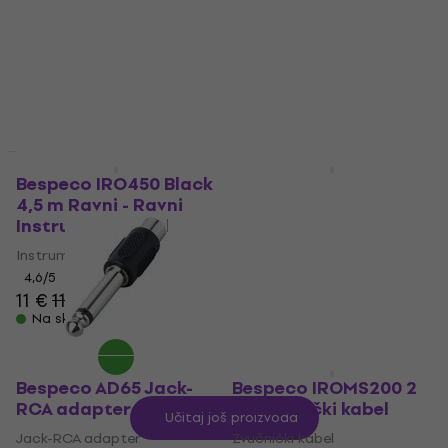
Crna
Audio kabel
4,9
/5
Mikrofonski kabel
11,60 €
4,9
/5
Na skladištu
6,79 €
Na skladištu
Količinski popust
Količinski popust
Bespeco IRO450 Black
Bespeco AD85S Jack-
4,5 m Ravni - Ravni
XLR adapter
Instrument kabel
Jack-XLR adapter
Instrument kabel
4,8
/5
5,69 €
4,6
/5
11 €
11,80 €
Na skladištu
Na skladištu
Bespeco AD65 Jack-
Bespeco IROMS200 2
RCA adapter
m Zvučnički kabel
Učitaj još proizvoda
Jack-RCA adapter
Zvučnički kabel