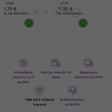
4,8
/5
4,9
/5
1,79 €
11,30 €
...
1
2
3
21
Na skladištu
Na skladištu
Produženo
Povrat robe do 30
Besplatna
jamstvo na 3
dana
dostava
od 169 €
godine
Više od 3 milijuna
Profesionalna
kupaca
podrška