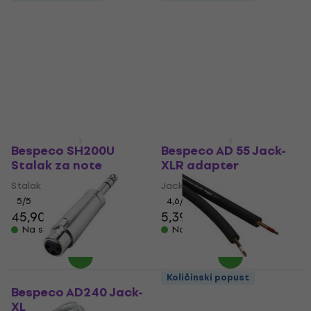
stalak za klavijature
Bespeco BP 42
Black
Dio za stalak
Sklopiv stalak za klavijature
4,8
/5
4,9
/5
7,49 €
79,90 €
Na skladištu
Na skladištu
Količinski popust
Količinski popust
Bespeco SH200U
Bespeco AD 55 Jack-
Stalak za note
XLR adapter
Stalak za note
Jack-XLR adapter
5
/5
4,6
/5
45,90 €
5,39 €
5,49 €
Na skladištu
Na skladištu
Količinski popust
Bespeco AD240 Jack-
Bespeco B/RF25/2
XLR adapter
Audio kabel