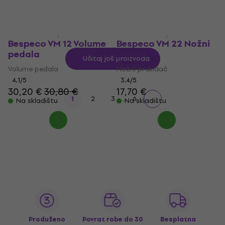
Bespeco VM 12 Volume
Bespeco VM 22 Nožni
pedala
prekidač
Učitaj još proizvoda
Volume pedala
Nožni prekidač
4,1
/5
3,4
/5
30,20 €
30,80 €
17,70 €
...
1
2
3
6
Na skladištu
Na skladištu
Produženo
Povrat robe do 30
Besplatna