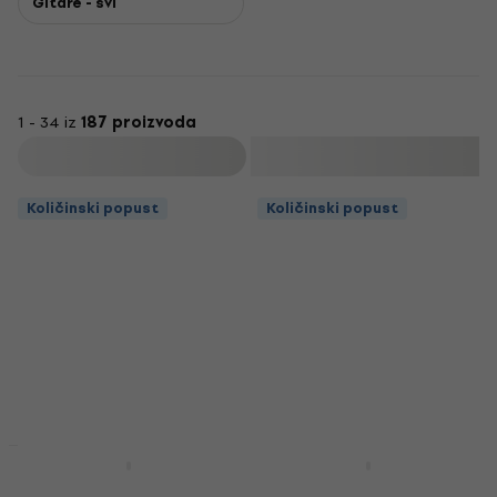
Gitare - svi
1 - 34 iz
187 proizvoda
Filtrirati
Količinski popust
Količinski popust
Količinski popust
Količinski popust
Bespeco SH150 Stalak
Bespeco IRO300 3 m