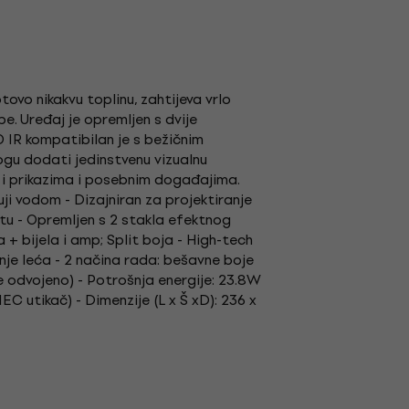
tovo nikakvu toplinu, zahtijeva vrlo
e. Uređaj je opremljen s dvije
O IR kompatibilan je s bežičnim
ogu dodati jedinstvenu vizualnu
 i prikazima i posebnim događajima.
uji vodom - Dizajniran za projektiranje
etu - Opremljen s 2 stakla efektnog
 + bijela i amp; Split boja - High-tech
anje leća - 2 načina rada: bešavne boje
 se odvojeno) - Potrošnja energije: 23.8W
EC utikač) - Dimenzije (L x Š xD): 236 x