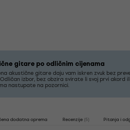
ične gitare po odličnim cijenama
a akustične gitare daju vam iskren zvuk bez preve
Odličan izbor, bez obzira svirate li svoj prvi akord il
ma nastupate na pozornici.
čena dodatna oprema
Recenzije
(5)
Pitanja i od