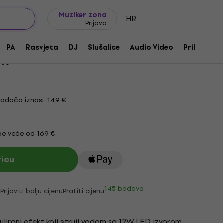
Ideje za poklon
FAQ
Muziker Blog
Muziker zona
HR
Prijava
i efekt
PA
Rasvjeta
DJ
Slušalice
Audio Video
Pribor
700
ođača iznosi: 149 €
e veće od 169 €
ricu
145 bodova
i
Prijaviti bolju cijenu
Pratiti cijenu
ulirani efekt koji struji vodom sa 12W LED izvorom.