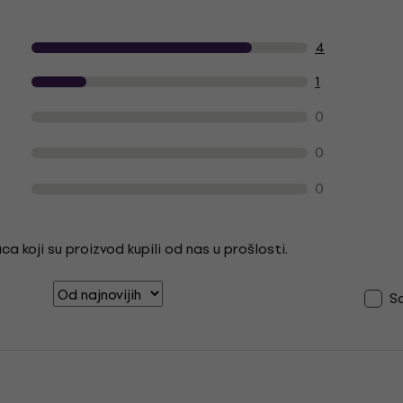
cjene proizvoda kupaca
4
1
0
0
0
a koji su proizvod kupili od nas u prošlosti.
S