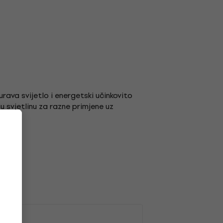
ava svijetlo i energetski učinkovito
u svjetlinu za razne primjene uz