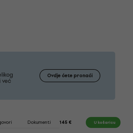
likog
Ovdje ćete pronaći
i već
govori
Dokumenti
145 €
U košaricu