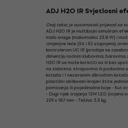
ADJ H2O IR Svjetlosni ef
Ovaj tekst je automatski prijevod sa so
ADJ H2O IR je multibojni simulirani efe
malo snage (maksimalno 23,8 W) i može s
izmjenjive leće (34 i 52 stupnjeva), ov
kontrolerom UC IR (prodaje se zasebno)
dimenziju noćnim klubovima, barovima,
H2O IR se može koristiti sa ili bez upo
na zidovima, stropovima ili podovima sa
kotača i 1 nezavisnim dikroičnim kotačić
plastični oblikovani krajevi štite jedi
pomicanja ili pojedinačne boje - Kut svj
- Dugi vijek trajanja 12W LED (ocjena od
229 x 187 mm - Težina: 3,5 kg.