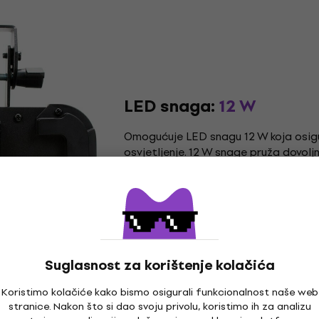
LED snaga:
12 W
Omogućuje LED snagu 12 W koja osigur
osvjetljenje. 12 W snage pruža dovoljn
održavanje niske potrošnje energije.
Suglasnost za korištenje kolačića
Koristimo kolačiće kako bismo osigurali funkcionalnost naše web
stranice. Nakon što si dao svoju privolu, koristimo ih za analizu