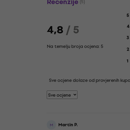
Recenzije
(5)
O
5
4,8
/ 5
4
3
Na temelju broja ocjena: 5
2
1
Sve ocjene dolaze od provjerenih kupac
Martin P.
M