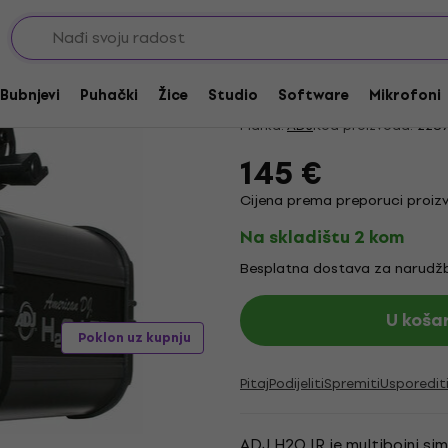
ADJ H2O IR Svjetlosn
4,8
/5
5 x ocjenjivano
Bubnjevi
Puhački
Žice
Studio
Software
Mikrofoni
Marka:
ADJ
Kod proizvoda:
228
145 €
Cijena prema preporuci proizv
Na skladištu 2 kom
Besplatna dostava za narudžb
U koša
Poklon uz kupnju
Pitaj
Podijeliti
Spremiti
Usporedit
ADJ H2O IR je multibojni sim