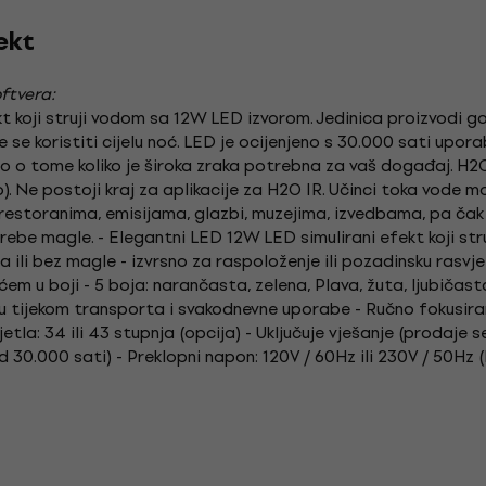
ekt
ftvera:
kt koji struji vodom sa 12W LED izvorom. Jedinica proizvodi go
e koristiti cijelu noć. LED je ocijenjeno s 30.000 sati uporab
isno o tome koliko je široka zraka potrebna za vaš događaj. H2
. Ne postoji kraj za aplikacije za H2O IR. Učinci toka vode m
 restoranima, emisijama, glazbi, muzejima, izvedbama, pa čak
trebe magle. - Elegantni LED 12W LED simulirani efekt koji str
 ili bez magle - izvrsno za raspoloženje ili pozadinsku rasvj
em u boji - 5 boja: narančasta, zelena, Plava, žuta, ljubičasta
nicu tijekom transporta i svakodnevne uporabe - Ručno fokusir
etla: 34 ili 43 stupnja (opcija) - Uključuje vješanje (prodaje
 30.000 sati) - Preklopni napon: 120V / 60Hz ili 230V / 50Hz (I