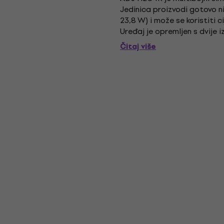
Jedinica proizvodi gotovo n
23,8 W) i može se koristiti c
Uređaj je opremljen s dvije i
je široka zraka...
Čitaj više