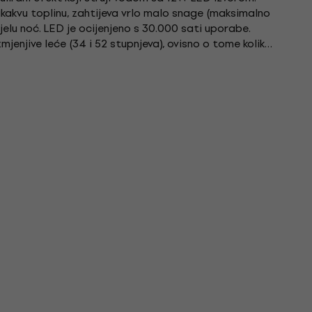
ikakvu toplinu, zahtijeva vrlo malo snage (maksimalno
ijelu noć. LED je ocijenjeno s 30.000 sati uporabe.
zmjenjive leće (34 i 52 stupnjeva), ovisno o tome koliko