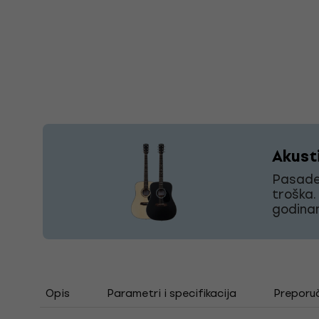
Akust
Pasaden
troška. 
godina
Opis
Parametri i specifikacija
Preporu