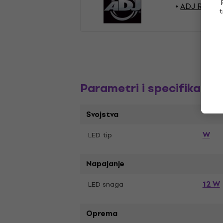
ADJ Rasvje
t
Parametri i specifikacija
Svojstva
W
LED tip
Napajanje
12 W
LED snaga
Oprema