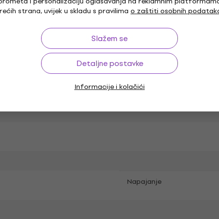
prometa i personalizaciju oglašavanja na reklamnim platformam
ta
ADJ Rasvjetni efekti
rećih strana, uvijek u skladu s pravilima
o zaštiti osobnih podatak
Slažem se
Detaljne postavke
Informacije i kolačići
Napajanje