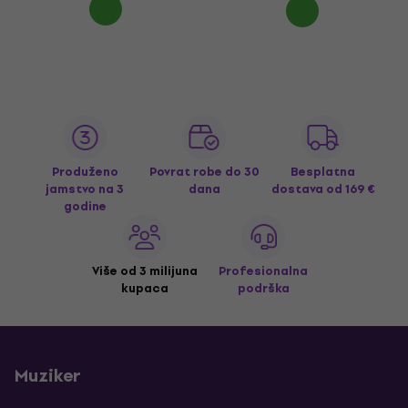
Produženo
Povrat robe do 30
Besplatna
jamstvo na 3
dana
dostava
od 169 €
godine
Više od 3 milijuna
Profesionalna
kupaca
podrška
Muziker