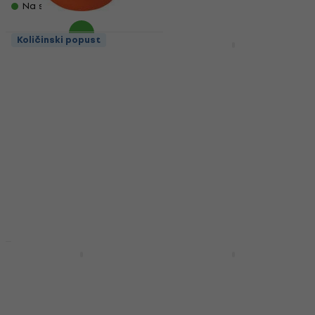
Na skladištu
Količinski popust
Količinski popust
Thomastik TH202A/II
Thomastik Spirocore
Kolofonij za violinu
S23 Viola 4/4 Medium
Žica za violu
Kolofonij za violinu
Žica za violu
5
/5
13,50 €
5
/5
82,80 €
Na skladištu
Na skladištu
Akcija
Thomastik Eviolin E01
Thomastik Belcanto
E Violin 4/4 Medium
BC600 Double Bass
Žica za violinu
3/4 Medium Žica za
kontrabas
Žica za violinu