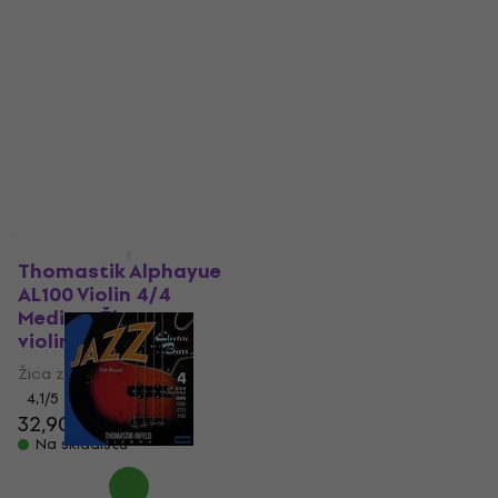
Superflexible 15A
Kolofonij za violinu
Violin 4/4 Medium
Kolofonij za violinu
Žica za violinu
4,8
/5
Žica za violinu
8,29 €
8,99 €
Na skladištu
4,9
/5
52,90 €
Na skladištu
Thomastik Alphayue
Thomastik JS111 Žice
AL100 Violin 4/4
za električnu gitaru
Medium Žica za
Žice za električnu gitaru
violinu
4,9
/5
Žica za violinu
21,70 €
22,30 €
Na skladištu
4,1
/5
32,90 €
Na skladištu