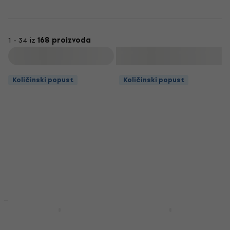
1 - 34 iz
168 proizvoda
Filtrirati
Količinski popust
Količinski popust
Količinski popust
Količinski popust
Thomastik Vision
Thomastik Präzision
VI100 Violin 4/4
58 Violin 4/4 Medium