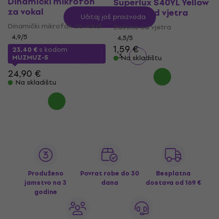
Dinamički mikrofon
Superlux S40YL Yellow
za vokal
Zaštita od vjetra
Učitaj još proizvoda
Dinamički mikrofon za vokal
Zaštita od vjetra
4,9
/5
4,5
/5
1,59 €
23,40 €
s kodom
1
2
3
MUZMUZ-5
Na skladištu
24,90 €
Na skladištu
Produženo
Povrat robe do 30
Besplatna
jamstvo na 3
dana
dostava
od 169 €
godine