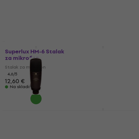
Na skladištu
Na skladištu
Superlux HM-6 Stalak
Superlux PRA628 MKII
za mikrofon
Dinamički mikrofon
za instrumente
Stalak za mikrofon
Dinamički mikrofon za
4,6
/5
12,60 €
instrumente
Na skladištu
4,6
/5
40 €
Na skladištu
Superlux HO 8
Superlux HD-330 Pro
Kondenzatorski
Studijske slušalice
studijski mikrofon
Studijske slušalice
Kondenzatorski studijski
4,3
/5