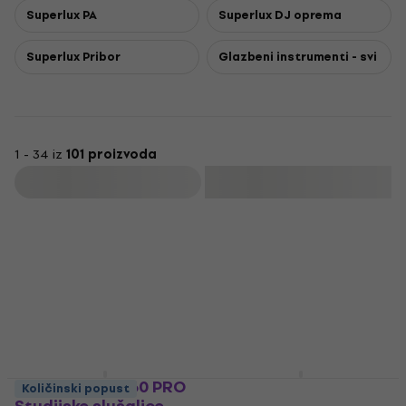
Superlux PA
Superlux DJ oprema
Superlux Pribor
Glazbeni instrumenti - svi
1 - 34 iz
101 proizvoda
Filtrirati
Superlux HD-660 PRO
Superlux HD-669
Količinski popust