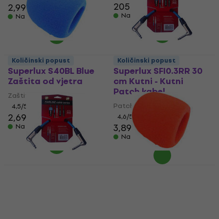
205 €
2,99 €
Na skladištu
Na skladištu
Količinski popust
Količinski popust
Superlux S40BL Blue
Superlux SFI0.3RR 30
Zaštita od vjetra
cm Kutni - Kutni
Patch kabel
Zaštita od vjetra
Patch kabel
4,5
/5
2,69 €
4,6
/5
3,89 €
Na skladištu
Na skladištu
Količinski popust
Superlux SFI0.2RR 20
Superlux S40RD Red
cm Kutni - Kutni
Zaštita od vjetra
Patch kabel
Zaštita od vjetra
Patch kabel
4,5
/5