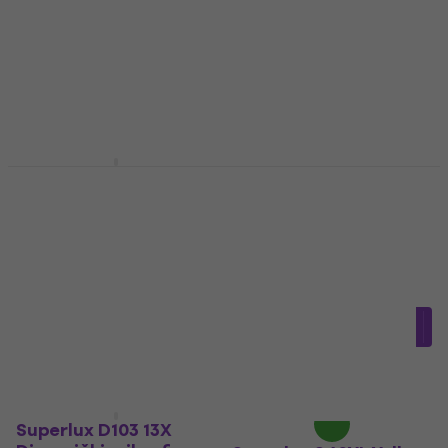
2,69 €
4,4
/5
3,79 €
Na skladištu
Na skladištu
Superlux ECO-88S
Količinski popust
Dinamički mikrofon
Superlux S40OG
za vokal
Orange Zaštita od
vjetra
Dinamički mikrofon za vokal
4,5
/5
Zaštita od vjetra
53,30 €
4,5
/5
Na skladištu
1,75 €
s kodom
MUZMUZ-
30
2,69 €
Na skladištu
Superlux D103 13X