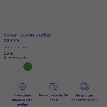
Sonor TA678MC Držač
za Tom
Držač za Tom
65 €
Na skladištu
Produženo
Povrat robe do 30
Besplatna
jamstvo na 3
dana
dostava
od 169 €
godine