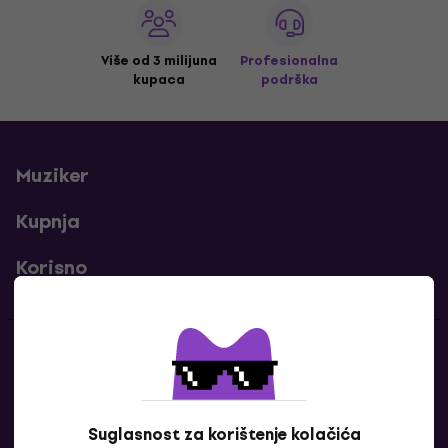
Više od 3 milijuna
Profesionalna
kupaca
podrška
Muziker
Kupnja
Korisno
Kontakti
Javi nam se
Suglasnost za korištenje kolačića