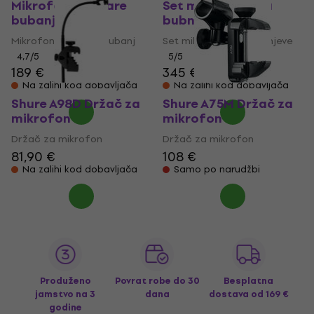
Mikrofon za Snare
Set mikrofona za
bubanj
bubnjeve
Mikrofon za Snare bubanj
Set mikrofona za bubnjeve
4,7
/5
5
/5
189 €
345 €
Na zalihi kod dobavljača
Na zalihi kod dobavljača
Shure A98D Držač za
Shure A75M Držač za
mikrofon
mikrofon
Držač za mikrofon
Držač za mikrofon
81,90 €
108 €
Na zalihi kod dobavljača
Samo po narudžbi
Produženo
Povrat robe do 30
Besplatna
jamstvo na 3
dana
dostava
od 169 €
godine