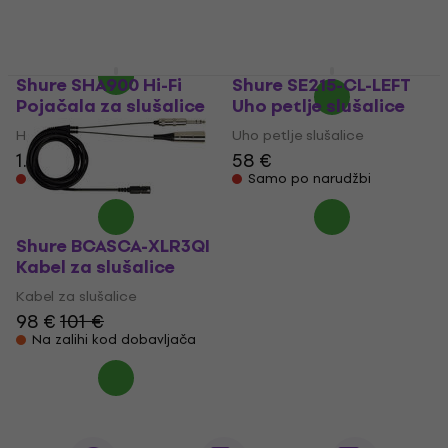
237 €
4,6
/5
71,10 €
Na zalihi kod dobavljača
Na putu
Shure SHA900 Hi-Fi
Shure SE215-CL-LEFT
Pojačala za slušalice
Uho petlje slušalice
Hi-Fi Pojačala za slušalice
Uho petlje slušalice
1.219 €
58 €
Samo po narudžbi
Samo po narudžbi
Shure BCASCA-XLR3QI
Kabel za slušalice
Kabel za slušalice
98 €
101 €
Na zalihi kod dobavljača