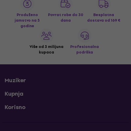
Produženo
Povrat robe do 30
Besplatna
jamstvo na 3
dana
dostava
od 169 €
godine
Više od 3 milijuna
Profesionalna
kupaca
podrška
Muziker
Kupnja
Korisno