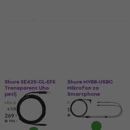
Na skladištu
Na skladištu
Shure SE535-CL-EFS
Shure EAC64CL Kabel
Transparent Uho
za slušalice
petlje slušalice
Kabel za slušalice
Uho petlje slušalice
4,8
/5
40,20 €
4,9
/5
455 €
Na skladištu
Na skladištu
Shure SE425-CL-EFS
Shure MV88-USBC
Transparent Uho
Mikrofon za
petlje slušalice
Smartphone
Uho petlje slušalice
Mikrofon za Smartphone
189 €
4,7
/5
269 €
Na skladištu
Na skladištu