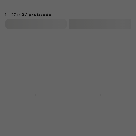
1 - 27 iz
27 proizvoda
Filtrirati
Shure SE215-CL-EFS
Shure SE215-K-EFS
Clear Uho petlje
Black Uho petlje
slušalice
slušalice
Uho petlje slušalice
Uho petlje slušalice
4,7
/5
4,7
/5
111 €
118 €