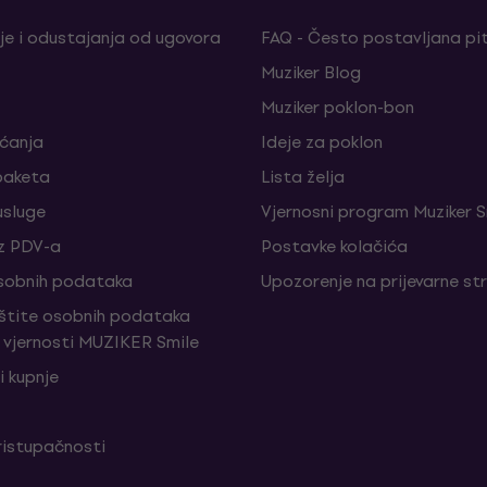
je i odustajanja od ugovora
FAQ - Često postavljana pi
Muziker Blog
Muziker poklon-bon
aćanja
Ideje za poklon
paketa
Lista želja
sluge
Vjernosni program Muziker S
z PDV-a
Postavke kolačića
sobnih podataka
Upozorenje na prijevarne st
aštite osobnih podataka
vjernosti MUZIKER Smile
i kupnje
ristupačnosti