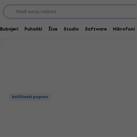
 gitare
Rotosound Žice za akustične gitare .010 srednje meke
tične gitare .010 srednje 
Bubnjevi
Puhački
Žice
Studio
Software
Mikrofoni
Količinski popust