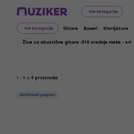
Rotosound
Gitare
Žice za gitare
Žice za akustične
Sve kategorije
Rotosound Žice za akus
Gitare
Basevi
Klavijature
Sve kategorije
Žice za akustične gitare .010 srednje meke - svi
1 - 9 iz
9 proizvoda
Količinski popust