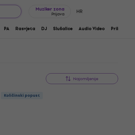
Ideje za poklon
FAQ
Muziker Blog
Muziker zona
HR
Prijava
meke
PA
Rasvjeta
DJ
Slušalice
Audio Video
Pribor
Najomiljenije
Količinski popust