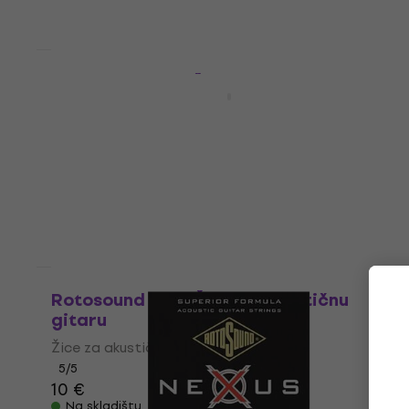
Količinski popust
Rotosound JK10 Žice za akustičnu
gitaru
Žice za akustičnu gitaru
4,4
/5
7,69 €
Na skladištu
Kao novo
Rotosound SB10 Žice za akustičnu
gitaru
Žice za akustičnu gitaru
5
/5
10 €
Na skladištu