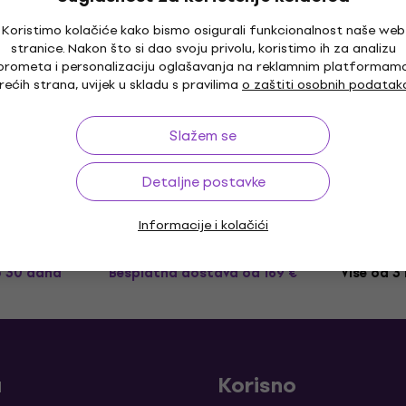
18,90 €
Koristimo kolačiće kako bismo osigurali funkcionalnost naše web
Na skladištu
stranice. Nakon što si dao svoju privolu, koristimo ih za analizu
Rotosound JK10-3 Žice za akustičnu
prometa i personalizaciju oglašavanja na reklamnim platformam
gitaru (Kao novo)
rećih strana, uvijek u skladu s pravilima
o zaštiti osobnih podatak
Žice za akustičnu gitaru
15 €
16,10 €
Slažem se
Na skladištu
Detaljne postavke
Informacije i kolačići
o 30 dana
Besplatna dostava
od 169 €
Više od 3
a
Korisno