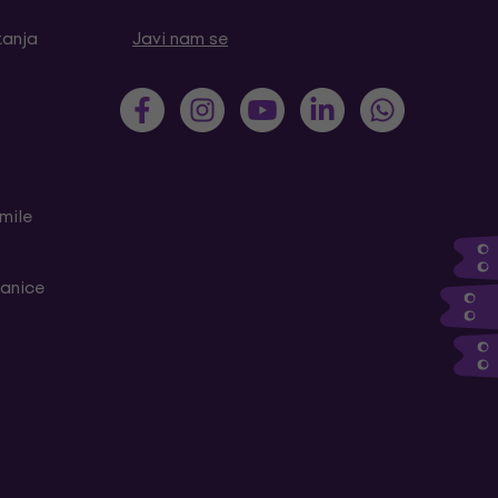
tanja
Javi nam se
mile
ranice