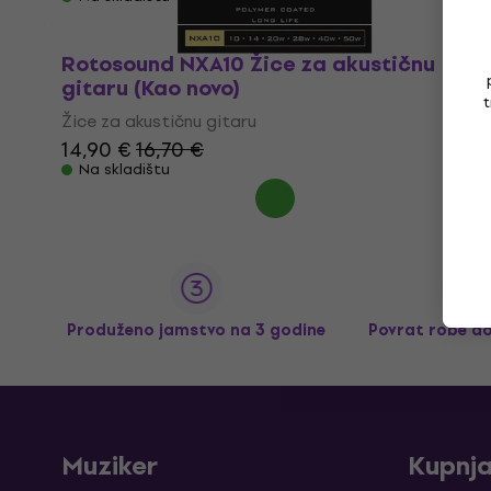
Rotosound NXA10 Žice za akustičnu
gitaru (Kao novo)
t
Žice za akustičnu gitaru
14,90 €
16,70 €
Na skladištu
Produženo jamstvo na 3 godine
Povrat robe d
Muziker
Kupnj