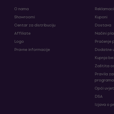
O nama
Reklamaci
Showroomi
Kuponi
Centar za distribuciju
Dostava
Affiliate
Načini pl
Logo
Praćenje 
Pravne informacije
Dodatne u
Kupnja be
Zaštita o
Pravila z
programa 
Opći uvjet
DSA
Izjava o p