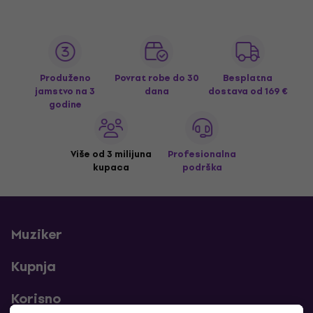
Produženo
Povrat robe do 30
Besplatna
jamstvo na 3
dana
dostava
od 169 €
godine
Više od 3 milijuna
Profesionalna
kupaca
podrška
Muziker
Kupnja
Korisno