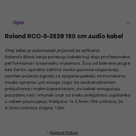
Opis
Roland RCC-5-3528 150 cm Audio kabel
Ovaj tekst je automatski prijevod sa softvera:
Roland's Black serije povezuju kabele koji daju profesionalne
performanse i izvanrednu vrijednost. Žica od bakrene jezgre
bez šarže i spiralna zaštita visoke gustoće osiguravaju
savršen prijenos signala za spajanje pedala, instrumenata,
studio opreme i još mnogo toga. Sa visokokvalitetnim
priključcima i malim kapacitetom, ovi kabeli omogućuju
pouzdanu rad i vrhunski zvuk za svaku priključnicu zupčanika
u vašem postrojenju. Priključci: 1x 3,5mm TRS utičnica, 2x
6,3mm utičnica. Duljina: 1,5m.
Roland Pribor