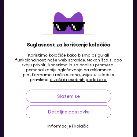
Kontakti
Javi nam se
Suglasnost za korištenje kolačića
Koristimo kolačiće kako bismo osigurali
funkcionalnost naše web stranice. Nakon što si dao
svoju privolu, koristimo ih za analizu prometa i
personalizaciju oglašavanja na reklamnim
platformama trećih strana, uvijek u skladu s
pravilima
o zaštiti osobnih podataka.
Slažem se
HR
Detaljne postavke
Informacije i kolačići
© 2004-2026 MUZIKER a.s.