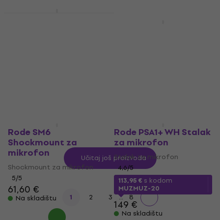
Rode VideoMic Pro
Plus Video mikrofon
Rode VXLR+ Jack-XLR
adapter
Video mikrofon
5
/5
Jack-XLR adapter
5
/5
285,88 €
s kodom
MUZMUZ-5
26 €
Na skladištu
303,45 €
Na skladištu
Rode SM6
Rode PSA1+ WH Stalak
Shockmount za
za mikrofon
mikrofon
Stalak za mikrofon
Učitaj još proizvoda
Shockmount za mikrofon
4,6
/5
5
/5
113,95 €
s kodom
61,60 €
MUZMUZ-20
...
1
2
3
8
Na skladištu
149 €
Na skladištu