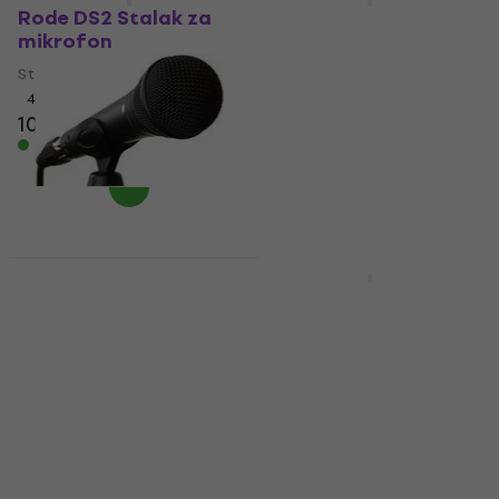
Rode DS2 Stalak za
Rode DS1 Stalak za
mikrofon
mikrofon
Stalak za mikrofon
Stalak za mikrofon
4,5
/5
5
/5
102 €
34,60 €
Na skladištu
Na skladištu
Rode M1 Dinamički
mikrofon za vokal
Rode M2
Kondezatorski
Dinamički mikrofon za vokal
mikrofon za vokal
4,9
/5
92 €
Kondezatorski mikrofon za
Na skladištu
vokal
4,9
/5
95 €
103,85 €
- 9 %
Na skladištu