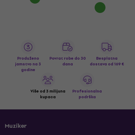
Produženo
Povrat robe do 30
Besplatna
jamstvo na 3
dana
dostava
od 169 €
godine
Više od 3 milijuna
Profesionalna
kupaca
podrška
Muziker