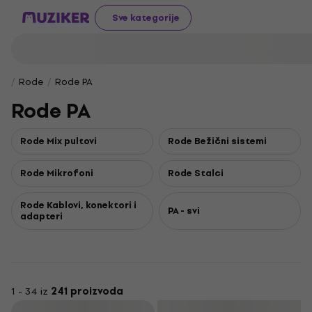
Sve kategorije
Rode
Rode PA
Rode PA
Rode Mix pultovi
Rode Bežični sistemi
Rode Mikrofoni
Rode Stalci
Rode Kablovi, konektori i
PA - svi
adapteri
1 - 34 iz
241 proizvoda