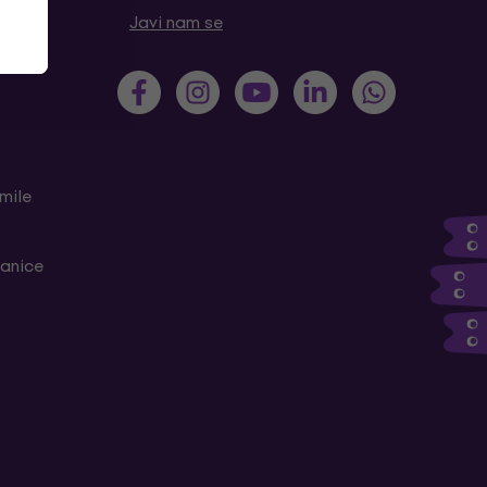
tanja
Javi nam se
mile
ranice