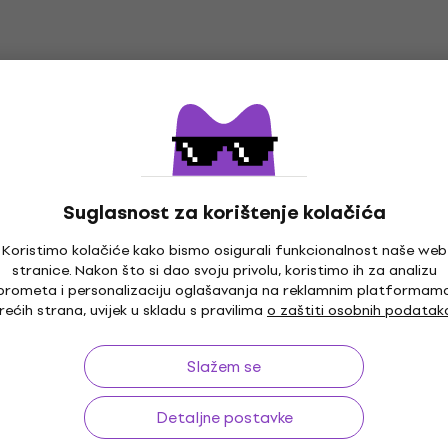
Suglasnost za korištenje kolačića
Koristimo kolačiće kako bismo osigurali funkcionalnost naše web
stranice. Nakon što si dao svoju privolu, koristimo ih za analizu
o 30 dana
Besplatna dostava
od 169 €
Više od 3
prometa i personalizaciju oglašavanja na reklamnim platformam
rećih strana, uvijek u skladu s pravilima
o zaštiti osobnih podatak
Slažem se
a
Korisno
Detaljne postavke