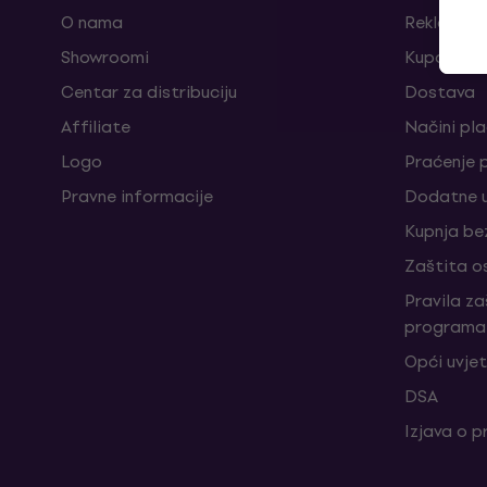
O nama
Reklamaci
Showroomi
Kuponi
Centar za distribuciju
Dostava
Affiliate
Načini pl
Logo
Praćenje 
Pravne informacije
Dodatne u
Kupnja be
Zaštita o
Pravila z
programa 
Opći uvjet
DSA
Izjava o p