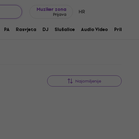
Ideje za poklon
FAQ
Muziker Blog
Muziker zona
HR
Prijava
PA
Rasvjeta
DJ
Slušalice
Audio Video
Pribor
Najomiljenije