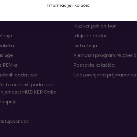
Informacije i kolačići
je i odustajanja od ugovora
FAQ - Često postavljana pi
Muziker Blog
Muziker poklon-bon
aćanja
Ideje za poklon
paketa
Lista želja
sluge
Vjernosni program Muziker S
z PDV-a
Postavke kolačića
sobnih podataka
Upozorenje na prijevarne st
aštite osobnih podataka
vjernosti MUZIKER Smile
i kupnje
ristupačnosti