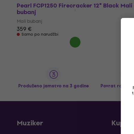
Pearl FCP1250 Firecracker 12" Black Mali
bubanj
Mali bubanj
359 €
Samo po narudžbi
Produženo jamstvo na 3 godine
Povrat robe d
t
Muziker
Kupnj