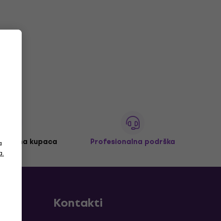
 milijuna kupaca
Profesionalna podrška
a
a.
Kontakti