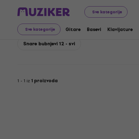
Pearl
Bubnjevi
Akustični bubnjevi
Snare bubnjevi
P
Sve kategorije
Pearl Snare bubnjevi 12
Gitare
Basevi
Klavijature
Sve kategorije
Snare bubnjevi 12 - svi
1 - 1 iz
1 proizvoda