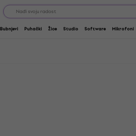
earl Snare bubnjevi 12
Bubnjevi
Puhački
Žice
Studio
Software
Mikrofoni