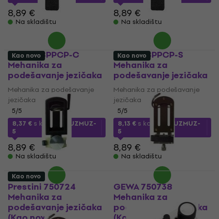
8,89 €
8,89 €
Na skladištu
Na skladištu
Latone SPPCP-C
Latone SPPCP-S
Kao novo
Kao novo
Mehanika za
Mehanika za
podešavanje jezičaka
podešavanje jezičaka
Mehanika za podešavanje
Mehanika za podešavanje
jezičaka
jezičaka
5
/5
5
/5
8,37 €
s kodom
MUZMUZ-
8,13 €
s kodom
MUZMUZ-
5
5
8,89 €
8,89 €
Na skladištu
Na skladištu
Kao novo
Prestini 750724
GEWA 750738
Mehanika za
Mehanika za
podešavanje jezičaka
podešavanje jezičaka
(Kao novo)
(Kao novo)