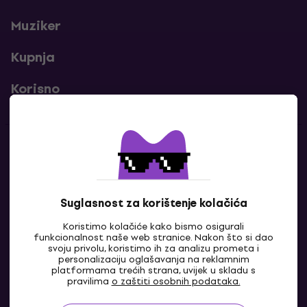
Muziker
Kupnja
Korisno
Kontakti
Javi nam se
Suglasnost za korištenje kolačića
Koristimo kolačiće kako bismo osigurali
funkcionalnost naše web stranice. Nakon što si dao
svoju privolu, koristimo ih za analizu prometa i
personalizaciju oglašavanja na reklamnim
platformama trećih strana, uvijek u skladu s
pravilima
o zaštiti osobnih podataka.