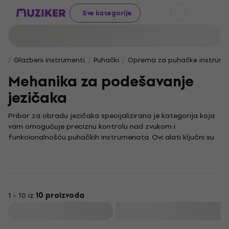
Sve kategorije
Glazbeni instrumenti
Puhački
Oprema za puhačke instrum
Mehanika za podešavanje
jezičaka
Pribor za obradu jezičaka specijalizirana je kategorija koja
vam omogućuje preciznu kontrolu nad zvukom i
funkcionalnošću puhačkih instrumenata. Ovi alati ključni su
za fino podešavanje i održavanje jezičaka, što je presudno
za postizanje željene kvalitete tona i lakoće sviranja.
Rukovanje ovim priborom zahtijeva pažnju i razumijevanje
kako bi vaš instrument pružio najbolji mogući zvuk. Ova je
kategorija namijenjena svima koji žele usavršiti svoj
1 - 10 iz
10 proizvoda
instrument i prilagoditi ga osobnim potrebama, bez obzira
Filtrirati
na to jeste li profesionalni glazbenik ili entuzijast.