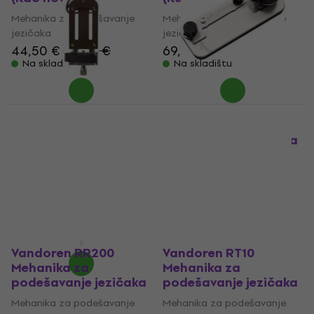
Mehanika za podešavanje
Mehanika za podešavanje
jezičaka
jezičaka
44,50 €
46,90 €
69,60 €
73 €
Na skladištu
Na skladištu
Vandoren RT50
Mehanika za
GEWA 750740
podešavanje jezičaka
Mehanika za
podešavanje jezičaka
Mehanika za podešavanje
(Kao novo)
jezičaka
158 €
Mehanika za podešavanje
jezičaka
Samo po narudžbi
71,80 €
75,10 €
Na skladištu
Vandoren RR200
Vandoren RT10
Mehanika za
Mehanika za
podešavanje jezičaka
podešavanje jezičaka
Mehanika za podešavanje
Mehanika za podešavanje