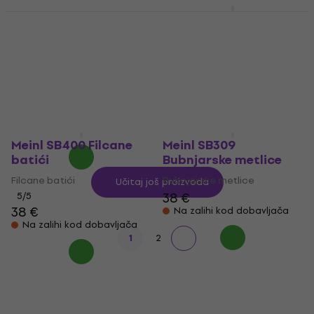
Meinl SB300
Bubnjarske metlice
Meinl G-RM-SET-5
Sonic Energy Palice za
Bubnjarske metlice
perkusije
5
/5
37 €
Palice za perkusije
Na zalihi kod dobavljača
5
/5
90 €
95,40 €
- 6 %
Na zalihi kod dobavljača
Meinl SB400 Filcane
Meinl SB309
batići
Bubnjarske metlice
Filcane batići
Bubnjarske metlice
Učitaj još proizvoda
38 €
5
/5
38 €
Na zalihi kod dobavljača
Na zalihi kod dobavljača
1
2