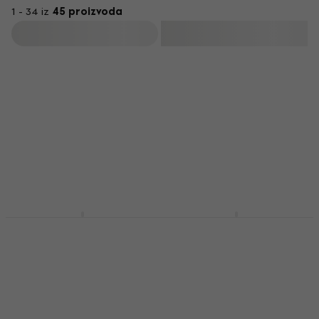
1 - 34 iz
45 proizvoda
Filtrirati
Meinl SB304
Meinl Standard 5A
Bubnjarske metlice
American Hickory
SB101 Bubnjarske
Bubnjarske metlice
palice
4,3
/5
23,90 €
Bubnjarske palice
Na skladištu
5
/5