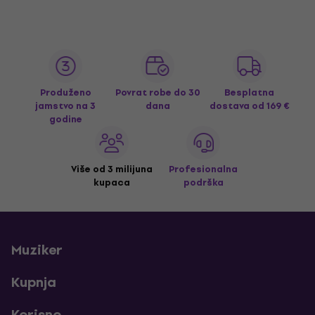
Produženo
Povrat robe do 30
Besplatna
jamstvo na 3
dana
dostava
od 169 €
godine
Više od 3 milijuna
Profesionalna
kupaca
podrška
Muziker
Kupnja
Korisno