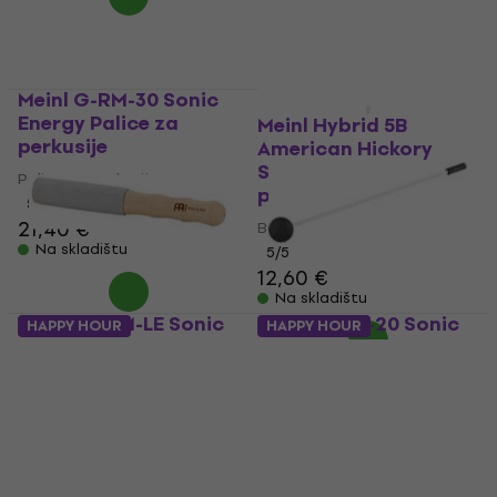
Meinl G-RM-30 Sonic
Energy Palice za
Meinl Hybrid 5B
perkusije
American Hickory
SB107 Bubnjarske
Palice za perkusije
palice
5
/5
21,40 €
Bubnjarske palice
Na skladištu
5
/5
12,60 €
Na skladištu
Meinl SB-RM-LE Sonic
Meinl G-RM-20 Sonic
HAPPY HOUR
HAPPY HOUR
Energy Palice za
Energy Palice za
perkusije
perkusije
Palice za perkusije
Palice za perkusije
5
/5
5
/5
13,70 €
20,60 €
Na skladištu
Na skladištu