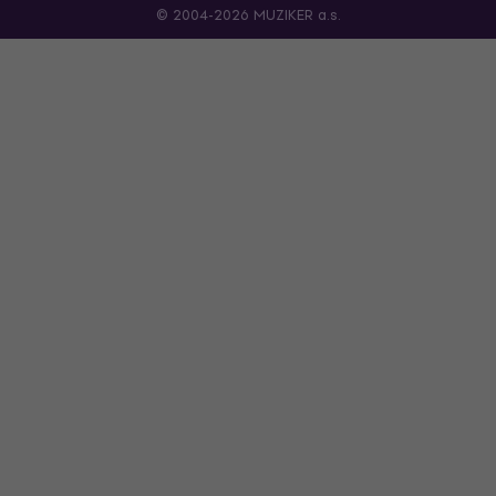
© 2004-2026 MUZIKER a.s.