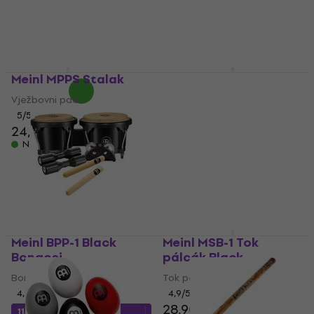
4,4
/5
25,20 €
Special Cajon
Na skladištu
4,9
/5
222 €
236 €
- 6 %
Na skladištu
Meinl MPPS Stalak
Meinl MDR-BK Bubanj
tepih
Vježbovni pad
Bubanj tepih
5
/5
24,30 €
4,8
/5
130 €
133 €
Na skladištu
Na skladištu
Meinl BPP-1 Black
Meinl MSB-1 Tok
Bongosi
pálcák Black
Bongosi
Tok pálcák
4,9
/5
4,9
/5
28,90 €
115,44 €
s kodom