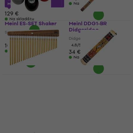
Na skladištu
MUZMUZ-10
129 €
Na skladištu
Meinl ES-SET Shaker
Meinl DDG1-BR
Didgeridoo
Shaker
Didgeridoo
4,9
/5
10,70 €
11,30 €
4,8
/5
34 €
Na skladištu
Na skladištu
Meinl CH27ST Chimes
Meinl RS1BK-S
Rainstick
Chimes
Rainstick
5
/5
82,50 €
4,6
/5
18,90 €
Na skladištu
Na skladištu