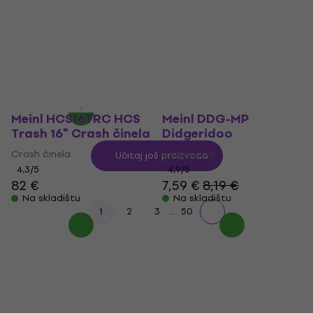
Traveler Phantom
Tamburin sa stalkom
Black 12" Djembe
Tamburin sa stalkom
Djembe
4,9
/5
13,90 €
4,9
/5
148 €
Na skladištu
Na skladištu
Meinl HCS16TRC HCS
Meinl DDG-MP
Trash 16" Crash činela
Didgeridoo
Crash činela
Didgeridoo
Učitaj još proizvoda
4,3
/5
4,9
/5
82 €
7,59 €
8,19 €
Na skladištu
Na skladištu
...
1
2
3
50