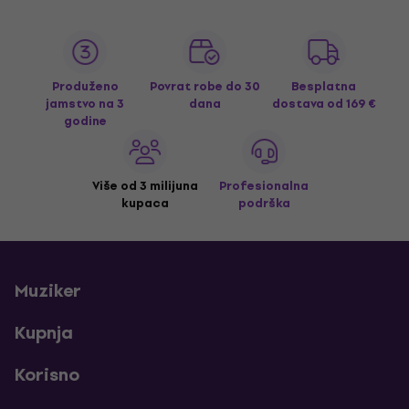
Produženo
Povrat robe do 30
Besplatna
jamstvo na 3
dana
dostava
od 169 €
godine
Više od 3 milijuna
Profesionalna
kupaca
podrška
Muziker
Kupnja
Korisno