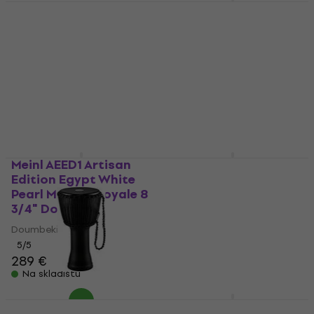
Meinl Standard 5A
American Hickory
Meinl PADJ2-S-G
SB101 Bubnjarske
Traveler Kenyan Quilt
palice
8" Djembe
Bubnjarske palice
Djembe
5
/5
4,9
/5
12,60 €
66 €
Na skladištu
Na skladištu
Meinl AEED1 Artisan
Meinl HCS16CH HCS
Edition Egypt White
16" China činela
Pearl Mosaic Royale 8
China činela
3/4" Doumbeki
4,6
/5
Doumbeki
69 €
Na skladištu
5
/5
289 €
Na skladištu
Meinl PADJ4-L-G
Meinl CFJS2S-BK Black