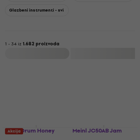
Glazbeni instrumenti - svi
1 - 34 iz
1.682 proizvoda
Filtrirati
Meinl Drum Honey
Meinl JC50AB Jam
Akcija
Prigušivač za
Almond Birch Wood-