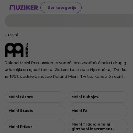
Sve kategorije
Meinl
Roland Meinl Percussion je vodeći proizvođač činela i drugig
udaraljki sa sjedištem u Gutenstettenu u Njemačkoj. Tvrtku
je 1951. godine osnovao Roland Meinl. Tvrtka koristi 6 raznih
litina za proizvodnju činela, to je više nego što koristi bilo koji
od proizvođača.
Meinl Gitare
Meinl Bubnjevi
Meinl Studio
Meinl PA
Meinl Tradicionalni
Meinl Pribor
glazbeni instrumenti