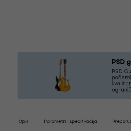
PSD gi
PSD Gui
početni
kvalite
ogranič
Opis
Parametri i specifikacija
Preporu