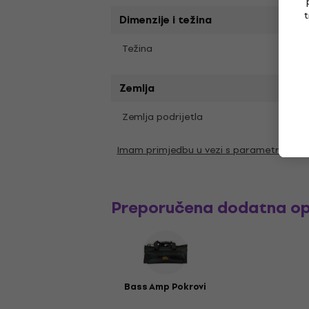
t
Dimenzije i težina
Težina
20,5 
Zemlja
Zemlja podrijetla
Indon
Imam primjedbu u vezi s parametrima
Preporučena dodatna o
Bass Amp Pokrovi