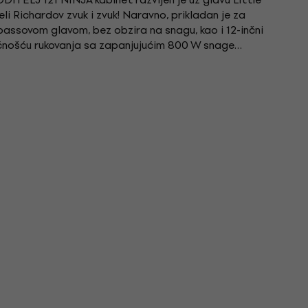
li Richardov zvuk i zvuk! Naravno, prikladan je za
bassovom glavom, bez obzira na snagu, kao i 12-inčni
nošću rukovanja sa zapanjujućim 800 W snage
i...