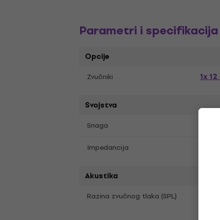
Parametri i specifikacija
Opcije
1x 12 
Zvučniki
Svojstva
800 
Snaga
8 Oh
Impedancija
Akustika
128 
Razina zvučnog tlaka (SPL)