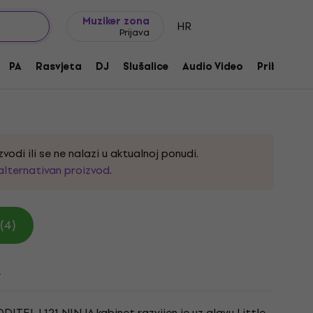
Ideje za poklon
FAQ
Muziker Blog
Muziker zona
HR
Prijava
1 Ninja Bas zvučnik
PA
Rasvjeta
DJ
Slušalice
Audio Video
Pribor
:
229451
vodi ili se ne nalazi u aktualnoj ponudi.
alternativan proizvod
.
(4)
i
DITELJ 121 NINJA kabinet razvijen je uz glavu Little