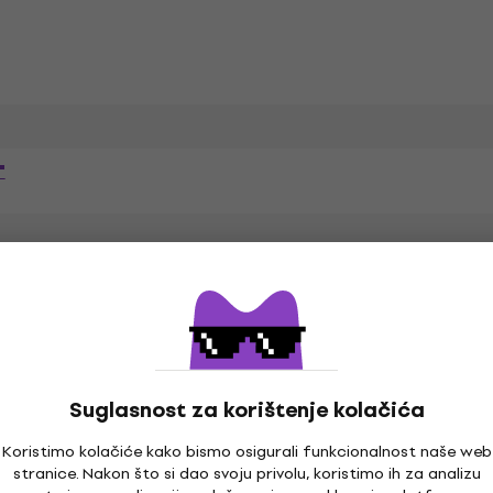
"
W
Snaga (Watt)
m
Suglasnost za korištenje kolačića
dB
Razina zvučnog tlaka - SPL 
Koristimo kolačiće kako bismo osigurali funkcionalnost naše web
stranice. Nakon što si dao svoju privolu, koristimo ih za analizu