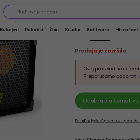
vučne kutije 1x zvučnik
Prodaja je završila
Markbass Traveler 12
Bubnjevi
Puhački
Žice
Studio
Software
Mikrofoni
Marka:
Markbass
Kod proizvoda
Prodaja je završila
Ovaj proizvod se ne proiz
Preporučamo odabrati
Odabrati alternativu 
Pitaj
Podijeliti
Spremiti
Usporedit
Novi Richard Bona potpis VO