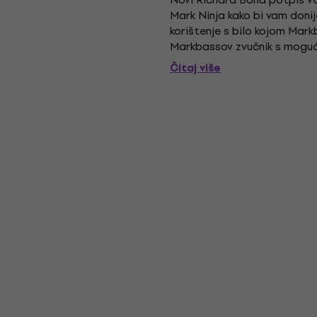
Mark Ninja kako bi vam donije
korištenje s bilo kojom Mark
Markbassov zvučnik s moguć
(nevjerojatno za jedan 12-inčn
Čitaj više