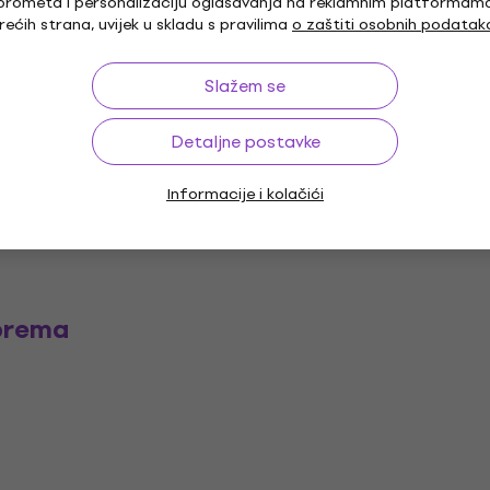
prometa i personalizaciju oglašavanja na reklamnim platformam
rećih strana, uvijek u skladu s pravilima
o zaštiti osobnih podatak
kg
Slažem se
Detaljne postavke
ezija
Informacije i kolačići
prema