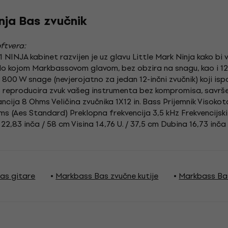
nja Bas zvučnik
ftvera:
INJA kabinet razvijen je uz glavu Little Mark Ninja kako bi va
bilo kojom Markbassovom glavom, bez obzira na snagu, kao i 12
800 W snage (nevjerojatno za jedan 12-inčni zvučnik) koji is
no reproducira zvuk vašeg instrumenta bez kompromisa, savrše
ancija 8 Ohms Veličina zvučnika 1X12 in. Bass Prijemnik Visoko
 (Aes Standard) Preklopna frekvencija 3,5 kHz Frekvencijski
 22,83 inča / 58 cm Visina 14,76 U. / 37,5 cm Dubina 16,73 inča
as gitare
Markbass Bas zvučne kutije
Markbass Bas