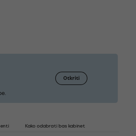
a
Otkriti
be.
enti
Kako odabrati bas kabinet