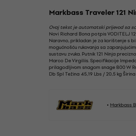
Markbass Traveler 121 Ni
Ovaj tekst je automatski prijevod sa so
Novi Richard Bona potpis VODITELJ 121 N
Naravno, prikladan je za korištenje s 
mogućnošću rukovanja sa zapanjujućim 
sustavu zvuka. Putnik 121 Ninja preciz
Marco De Virgiliis. Specifikacije Imped
prilagodljivom snagom snage 800 W Rms
Db Spl Težina 45,19 Lbs / 20,5 kg Širina
Markbass B