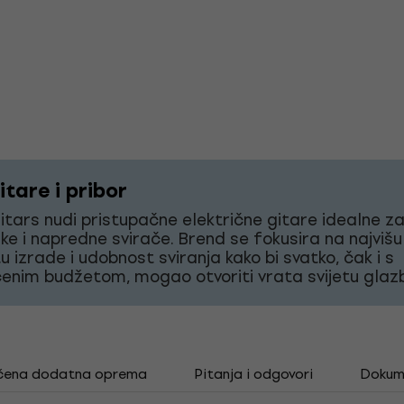
tare i pribor
tars nudi pristupačne električne gitare idealne z
ke i napredne svirače. Brend se fokusira na najvišu
tu izrade i udobnost sviranja kako bi svatko, čak i s
enim budžetom, mogao otvoriti vrata svijetu glaz
čena dodatna oprema
Pitanja i odgovori
Dokum