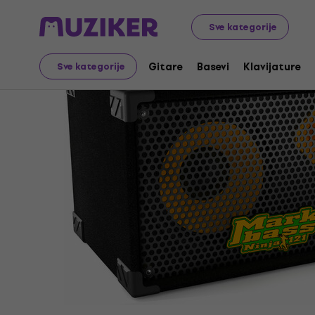
Glazbeni instrumenti
Basevi
Bas zvučne kutije
Bas z
Sve kategorije
Gitare
Basevi
Klavijature
Sve kategorije
Prodaja je završila