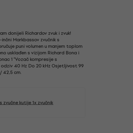
m donijeli Richardov zvuk i zvuk!
-inčni Markbassov zvučnik s
poručuje puni volumen u manjem toplom
no usklađen s vizijom Richard Bona i
tonac 1 "Vozač kompresije s
 odziv 40 Hz Do 20 kHz Osjetljivost 99
 / 42,5 cm.
 zvučne kutije 1x zvučnik