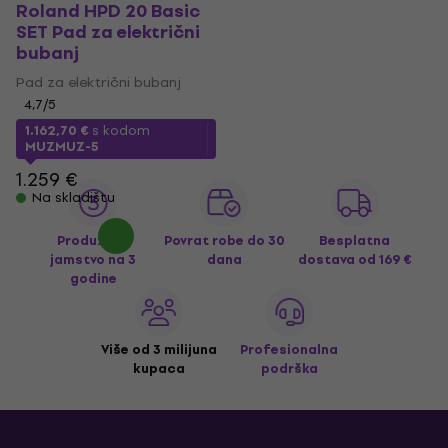
Roland HPD 20 Basic
SET Pad za električni
bubanj
Pad za električni bubanj
4,7
/5
1.162,70 €
s kodom
MUZMUZ-5
1.259 €
Na skladištu
Produženo
Povrat robe do 30
Besplatna
jamstvo na 3
dana
dostava
od 169 €
godine
Više od 3 milijuna
Profesionalna
kupaca
podrška