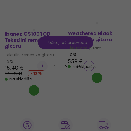
Ibanez RGRT421-WK
Weathered Black
Ibanez GS100TOD
Električna gitara
Tekstilni remen za
Učitaj još proizvoda
gitaru
Električna gitara
Tekstilni remen za gitaru
5
/5
559 €
5
/5
...
1
2
3
34
15,40 €
Na skladištu
17,70 €
- 13 %
Na skladištu