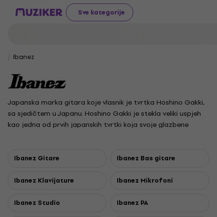
Sve kategorije
Ibanez
Japanska marka gitara koje vlasnik je tvrtka Hoshino Gakki,
sa sjedičtem u Japanu. Hoshino Gakki je stekla veliki uspjeh
kao jedna od prvih japanskih tvrtki koja svoje glazbene
instrumente prodaje u SAD-u i Europi i isto tako prvi
proizvođač 7 i 8 žičanih gitara.
Ibanez Gitare
Ibanez Bas gitare
Ibanez Klavijature
Ibanez Mikrofoni
Ibanez Studio
Ibanez PA