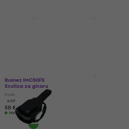
Na skladištu
Na skladištu
Ibanez GRG121SP-BMC
Ibanez IGB541-BK
Blue Metal Chameleon
Torba za električnu
Električna gitara
gitaru Black
Električna gitara
Torba za električnu gitaru
4
/5
4,9
/5
286 €
45,10 €
Na skladištu
Na skladištu
Ibanez IMC50FS
Ibanez PNB14E-OPN
Stolica za gitaru
Open Pore Natural
Akustična bas gitara
Stolica za gitaru
Akustična bas gitara
4,9
/5
58 €
58,70 €
4,7
/5
267 €
Na skladištu
Na skladištu