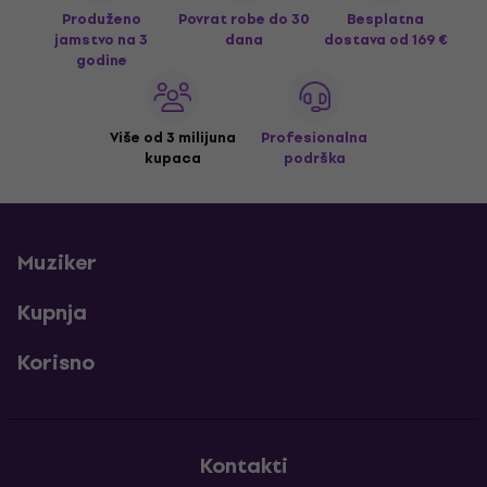
Produženo
Povrat robe do 30
Besplatna
jamstvo na 3
dana
dostava
od 169 €
godine
Više od 3 milijuna
Profesionalna
kupaca
podrška
Muziker
Kupnja
Korisno
Kontakti