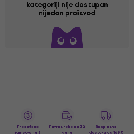
kategoriji nije dostupan
nijedan proizvod
Produženo
Povrat robe do 30
Besplatna
jamstvo na 3
dana
dostava
od 169 €