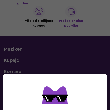
godine
Više od 3 milijuna
Profesionalna
kupaca
podrška
Muziker
Kupnja
Korisno
Kontakti
Javi nam se