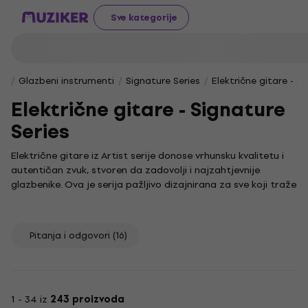
Sve kategorije
Glazbeni instrumenti
Signature Series
Električne gitare - S
Električne gitare - Signature
Series
Električne gitare iz Artist serije donose vrhunsku kvalitetu i
autentičan zvuk, stvoren da zadovolji i najzahtjevnije
glazbenike. Ova je serija pažljivo dizajnirana za sve koji traže
instrument s jedinstvenim karakterom i prepoznatljivim
stilom.
Neka te inspiriraju legende poput Davida Gilmoura, čije ime
Pitanja i odgovori
(16)
simbolizira glazbenu izvrsnost. Njegov revolucionarni utjecaj
na svijet glazbe i gitarističku tehniku služi kao vječni uzor, a
duh takve inovacije utkan je i u naše električne gitare.
Za potpunu kontrolu nad svojim zvukom, ne zaboravi
1 - 34 iz
243 proizvoda