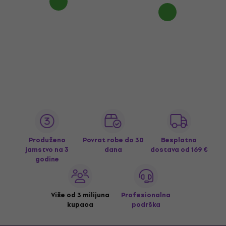
Produženo
Povrat robe do 30
Besplatna
jamstvo na 3
dana
dostava
od 169 €
godine
Više od 3 milijuna
Profesionalna
kupaca
podrška