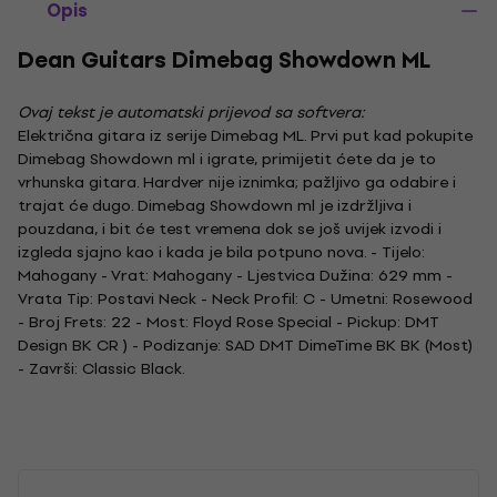
Opis
Dean Guitars Dimebag Showdown ML
Ovaj tekst je automatski prijevod sa softvera:
Električna gitara iz serije Dimebag ML. Prvi put kad pokupite
Dimebag Showdown ml i igrate, primijetit ćete da je to
vrhunska gitara. Hardver nije iznimka; pažljivo ga odabire i
trajat će dugo. Dimebag Showdown ml je izdržljiva i
pouzdana, i bit će test vremena dok se još uvijek izvodi i
izgleda sjajno kao i kada je bila potpuno nova. - Tijelo:
Mahogany - Vrat: Mahogany - Ljestvica Dužina: 629 mm -
Vrata Tip: Postavi Neck - Neck Profil: C - Umetni: Rosewood
- Broj Frets: 22 - Most: Floyd Rose Special - Pickup: DMT
Design BK CR ) - Podizanje: SAD DMT DimeTime BK BK (Most)
- Završi: Classic Black.