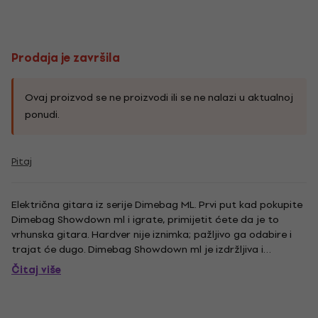
Prodaja je završila
Ovaj proizvod se ne proizvodi ili se ne nalazi u aktualnoj
ponudi.
Pitaj
Električna gitara iz serije Dimebag ML. Prvi put kad pokupite
Dimebag Showdown ml i igrate, primijetit ćete da je to
vrhunska gitara. Hardver nije iznimka; pažljivo ga odabire i
trajat će dugo. Dimebag Showdown ml je izdržljiva i
pouzdana, i bit će test vremena dok se još uvijek izvodi i
Čitaj više
izgleda sjajno kao i kada je bila potpuno nova. - Tijelo:...