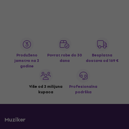
Produženo
Povrat robe do 30
Besplatna
jamstvo na 3
dana
dostava
od 169 €
godine
Više od 3 milijuna
Profesionalna
kupaca
podrška
Muziker