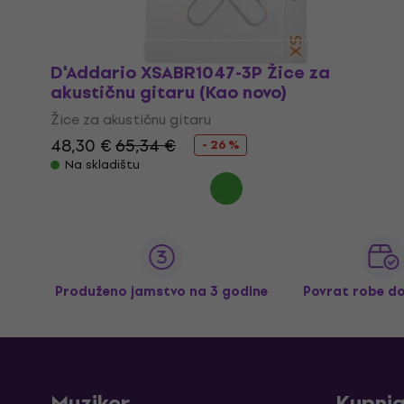
D'Addario XSABR1047-3P Žice za
akustičnu gitaru (Kao novo)
Žice za akustičnu gitaru
48,30 €
65,34 €
- 26 %
Na skladištu
Produženo jamstvo na 3 godine
Povrat robe d
Muziker
Kupnj