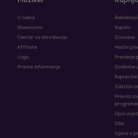
O nama
Reklamaci
Showroomi
Kuponi
Centar za distribuciju
Dostava
Affiliate
Načini pl
Logo
Praćenje 
Pravne informacije
Dodatne u
Kupnja be
Zaštita o
Pravila z
programa 
Opći uvjet
DSA
Izjava o p