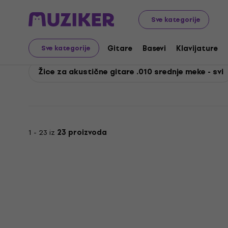
D'Addario
Gitare
Žice za gitare
Žice za akustične g
Sve kategorije
D'Addario Žice za akust
Gitare
Basevi
Klavijature
Sve kategorije
Žice za akustične gitare .010 srednje meke - svi
1 - 23 iz
23 proizvoda