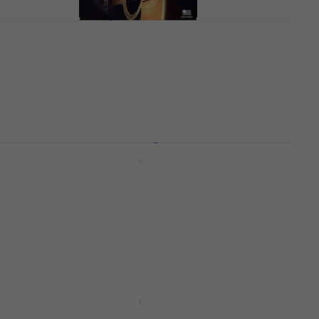
D'Addario EJ10 Žice za akustičnu gitaru
Žice za akustičnu gitaru
4,8
/5
8,50 €
Na skladištu
D'Addario XSABR1047 Žice za akustičnu
gitaru
Žice za akustičnu gitaru
4,8
/5
17,40 €
Na skladištu
D'Addario XTABR1047 Žice za akustičnu
gitaru