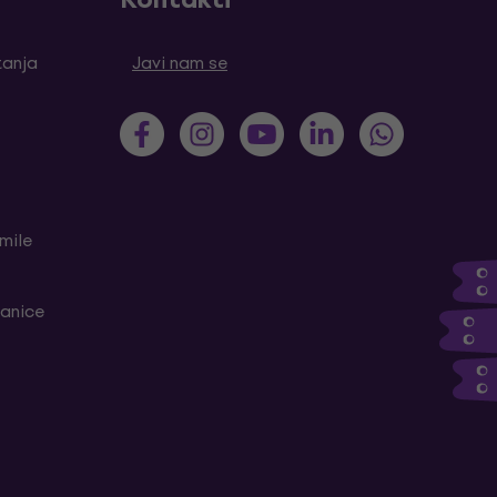
tanja
Javi nam se
mile
ranice