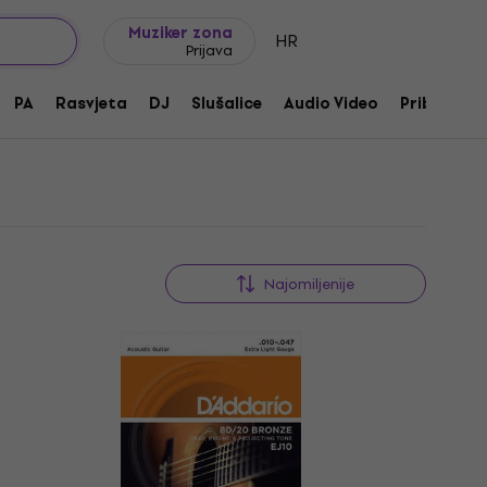
Ideje za poklon
FAQ
Muziker Blog
Muziker zona
HR
Prijava
eke
PA
Rasvjeta
DJ
Slušalice
Audio Video
Pribor
Najomiljenije