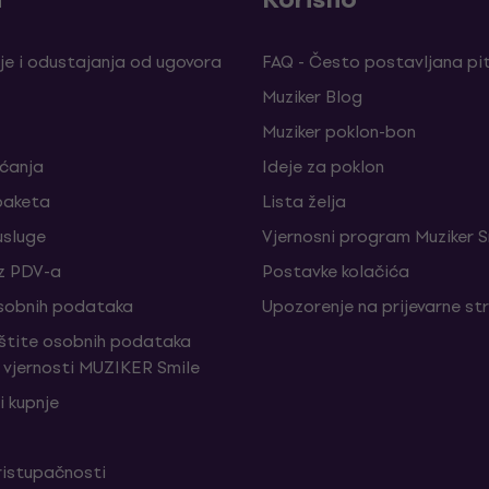
je i odustajanja od ugovora
FAQ - Često postavljana pi
Muziker Blog
Muziker poklon-bon
aćanja
Ideje za poklon
paketa
Lista želja
sluge
Vjernosni program Muziker S
z PDV-a
Postavke kolačića
sobnih podataka
Upozorenje na prijevarne st
aštite osobnih podataka
vjernosti MUZIKER Smile
i kupnje
ristupačnosti