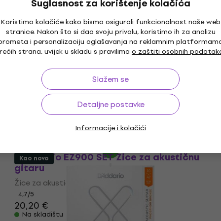
Suglasnost za korištenje kolačića
4,8
/5
22,50 €
Koristimo kolačiće kako bismo osigurali funkcionalnost naše web
Na skladištu
stranice. Nakon što si dao svoju privolu, koristimo ih za analizu
prometa i personalizaciju oglašavanja na reklamnim platformam
rećih strana, uvijek u skladu s pravilima
o zaštiti osobnih podatak
D'Addario XSABR1047-3P Žice za
akustičnu gitaru
Slažem se
Žice za akustičnu gitaru
Detaljne postavke
56,51 €
s kodom
MUZMUZ-10
66 €
Informacije i kolačići
Na skladištu
D'Addario EZ900 SET Žice za akustičnu
Kao novo
gitaru
Žice za akustičnu gitaru
4,7
/5
20,20 €
Na skladištu