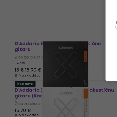
5
/5
22,70 €
s kodom
MUZMUZ-30
33,90 €
Na skladištu
t
Kao novo
D'Addario EXP10 Žice za akustičnu
gitaru
Žice za akustičnu gitaru
4,5
/5
13 €
15,90 €
- 18 %
Na skladištu
Kao novo
D'Addario XTABR1047 Žice za akustičnu
gitaru (Kao novo)
Žice za akustičnu gitaru
15,70 €
Na skladištu