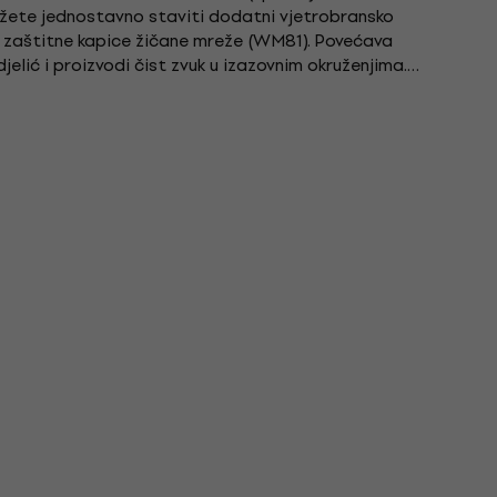
žete jednostavno staviti dodatni vjetrobransko
 zaštitne kapice žičane mreže (WM81). Povećava
jelić i proizvodi čist zvuk u izazovnim okruženjima.