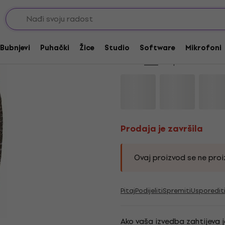
e
Spužve za mikrofone
Prodaja je završila
AKG W81 BJ Bež Zašt
Bubnjevi
Puhački
Žice
Studio
Software
Mikrofoni
Marka:
AKG
Kod proizvoda:
228
Prodaja je završila
Ovaj proizvod se ne proiz
Pitaj
Podijeliti
Spremiti
Usporedit
Ako vaša izvedba zahtijeva 