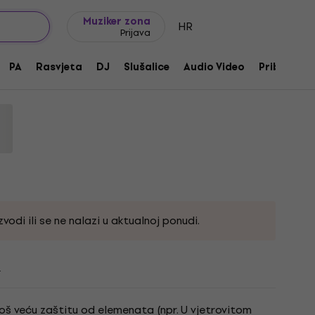
Ideje za poklon
FAQ
Muziker Blog
Muziker zona
HR
Prijava
ita od vjetra
PA
Rasvjeta
DJ
Slušalice
Audio Video
Pribor
496
vodi ili se ne nalazi u aktualnoj ponudi.
i
još veću zaštitu od elemenata (npr. U vjetrovitom