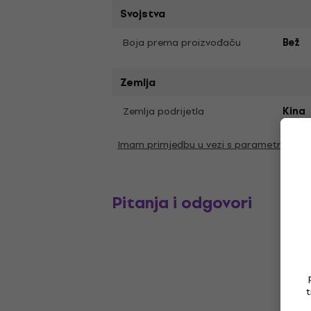
Svojstva
Boja prema proizvođaču
Bež
Zemlja
Zemlja podrijetla
Kina
Imam primjedbu u vezi s parametrima
Pitanja i odgovori
t