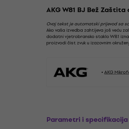
AKG W81 BJ Bež Zaštita 
Ovaj tekst je automatski prijevod sa so
Ako vaša izvedba zahtijeva još veću z
dodatni vjetrobransko staklo W81 izna
proizvodi čist zvuk u izazovnim okruženj
AKG Mikrof
Parametri i specifikacija