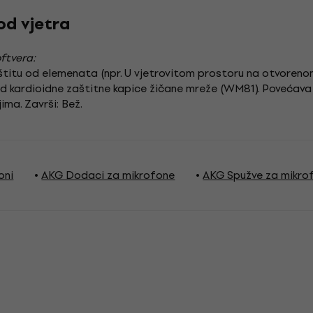
od vjetra
ftvera:
aštitu od elemenata (npr. U vjetrovitom prostoru na otvoren
d kardioidne zaštitne kapice žičane mreže (WM81). Povećava v
ima. Završi: Bež.
oni
AKG Dodaci za mikrofone
AKG Spužve za mikro