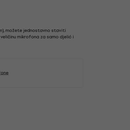
om), možete jednostavno staviti
eličinu mikrofona za samo djelić i
fone