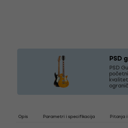
PSD gi
PSD Gui
početni
kvalite
ogranič
Opis
Parametri i specifikacija
Pitanja 