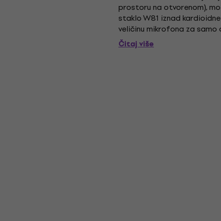
prostoru na otvorenom), mo
staklo W81 iznad kardioidne
veličinu mikrofona za samo d
Završi: Bež. .
Čitaj više