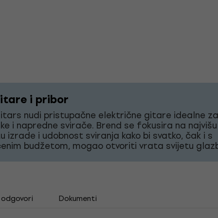
tare i pribor
tars nudi pristupačne električne gitare idealne z
ke i napredne svirače. Brend se fokusira na najvišu
tu izrade i udobnost sviranja kako bi svatko, čak i s
enim budžetom, mogao otvoriti vrata svijetu glaz
i odgovori
Dokumenti