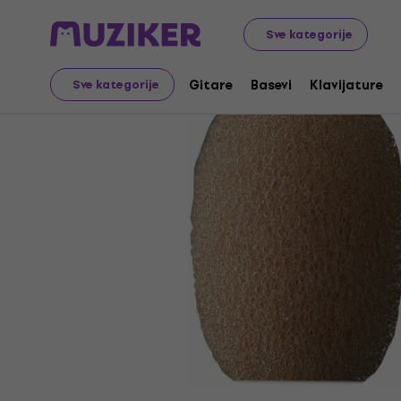
Glazbeni instrumenti
Mikrofoni
Oprema za mikrofon
Sve kategorije
Gitare
Basevi
Klavijature
Sve kategorije
Prodaja je završila