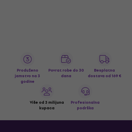
Produženo
Povrat robe do 30
Besplatna
jamstvo na 3
dana
dostava
od 169 €
godine
Više od 3 milijuna
Profesionalna
kupaca
podrška