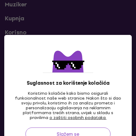
Muziker
Kupnja
Korisno
Kontakti
Javi nam se
Suglasnost za korištenje kolačića
Koristimo kolačiće kako bismo osigurali
funkcionalnost naše web stranice. Nakon što si dao
svoju privolu, koristimo ih za analizu prometa i
personalizaciju oglašavanja na reklamnim
platformama trećih strana, uvijek u skladu s
pravilima
o zaštiti osobnih podataka.
Slažem se
HR