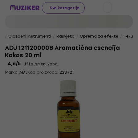
Sve kategorije
Glazbeni instrumenti
Rasvjeta
Oprema za efekte
Tekućin
ADJ 1211200008 Aromatična esencija
Kokos 20 ml
4,6
/5
121 x ocjenjivano
Marka:
ADJ
Kod proizvoda:
228721