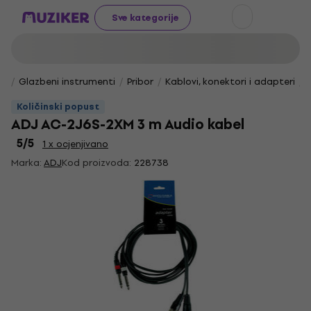
Sve kategorije
Glazbeni instrumenti
Pribor
Kablovi, konektori i adapteri
Količinski popust
ADJ AC-2J6S-2XM 3 m Audio kabel
5
/5
1 x ocjenjivano
Marka:
ADJ
Kod proizvoda:
228738