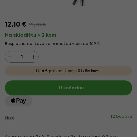
12,10 €
12,70 €
Na skladištu > 2 kom
Besplatna dostava za narudžbe veće od 169 €
11,16 €
prilikom kupnje
3 i više kom
U košaricu
12 bodova
Pitaj
Adapter kabel 2x XLR muški do 2x stereo Jack 6,3 mm -