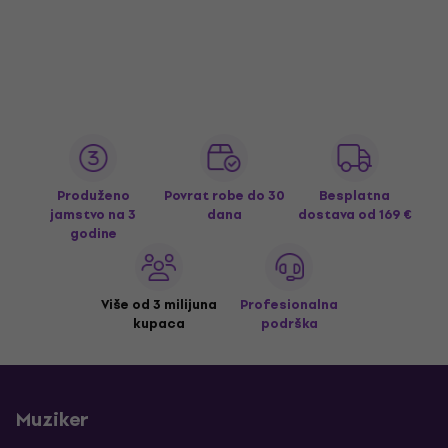
Produženo
Povrat robe do 30
Besplatna
jamstvo na 3
dana
dostava
od 169 €
godine
Više od 3 milijuna
Profesionalna
kupaca
podrška
Muziker