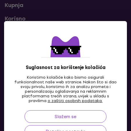
Kupnja
Korisno
Kontakti
Javi nam se
Suglasnost za korištenje kolačića
Koristimo kolačiće kako bismo osigurali
funkcionalnost naše web stranice. Nakon što si dao
svoju privolu, koristimo ih za analizu prometa i
personalizaciju oglašavanja na reklamnim
platformama trećih strana, uvijek u skladu s
pravilima
o zaštiti osobnih podataka.
Slažem se
HR