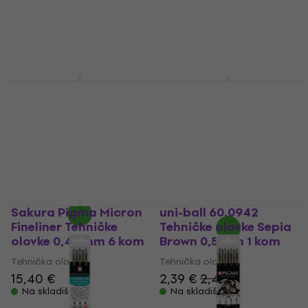
7,09 €
7,39 €
5
/5
8,49 €
8,69 €
Na skladištu
Na skladištu
Sakura Koi Tehničke
Sakura Pigma Micron
olovke 6 kom
Fineliner Tehničke
olovke 0,25 mm 6 kom
Tehnička olovka
Tehnička olovka
12,43 €
s kodom
MUZMUZ-5
11,52 €
s kodom
MUZMUZ-
5
13,62 €
12,53 €
Na skladištu
Na skladištu
Sakura Pigma Micron
uni-ball 60.0942
Fineliner Tehničke
Tehničke olovke Sepia
olovke 0,45 mm 6 kom
Brown 0,5 mm 1 kom
Tehnička olovka
Tehnička olovka
15,40 €
2,39 €
2,49 €
Na skladištu
Na skladištu