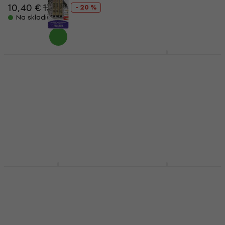
10,40 €
13 €
- 20 %
8,53 €
s kodom
MUZMUZ-
10
Na skladištu
9,54 €
Na skladištu
Sakura Pigma Micron
Sakura Pigma Micron
Fineliner Tehničke
Fineliner Set 3
olovke Black Set 2
Tehničke olovke Black
3 kom
Tehnička olovka
Tehnička olovka
5
/5
6,09 €
6,19 €
5
/5
10,10 €
Na skladištu
Na skladištu
Sakura Pigma Micron
Sakura Pigma Micron
Fineliner Set Broad
Fineliner Tehničke
Tehničke olovke Black
olovke Black 0,45 mm
3 kom
3 kom
Tehnička olovka
Tehnička olovka