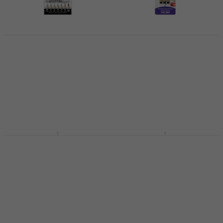
Sakura Pigma Micron
Sakura Pigma Micron
Fineliner Tehničke
Fineliner Tehničke
olovke Black 7 kom
olovke Black Set 1
Tehnička olovka
Tehnička olovka
5
/5
5
/5
18,80 €
6,89 €
Na skladištu
Na skladištu
Sakura Pigma Micron
Sakura Pigma Micron
Manga Tehničke
Fineliner Tehničke
olovke Black 6 kom
olovke Grey 8 kom
Tehnička olovka
Tehnička olovka
5
/5
5
/5
16,80 €
17,10 €
24,10 €
Na skladištu
Na skladištu