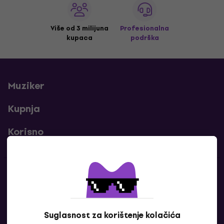
Više od 3 milijuna
Profesionalna
kupaca
podrška
Muziker
Kupnja
Korisno
Kontakti
Javi nam se
Suglasnost za korištenje kolačića