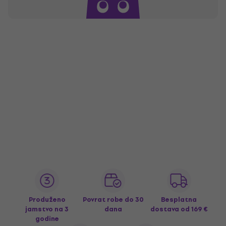
Produženo
Povrat robe do 30
Besplatna
jamstvo na 3
dana
dostava
od 169 €
godine