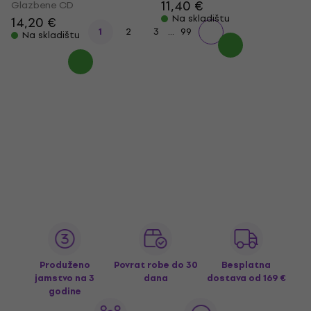
11,40 €
Glazbene CD
Na skladištu
14,20 €
...
1
2
3
99
Na skladištu
Produženo
Povrat robe do 30
Besplatna
jamstvo na 3
dana
dostava
od 169 €
godine