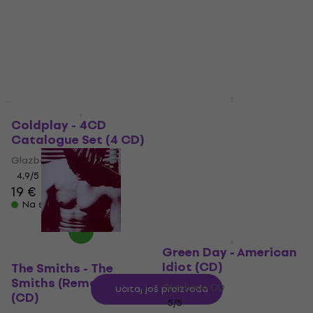
Glazbene CD
Anniversary Edition)
4,9
/5
(2 CD)
9,99 €
Na skladištu
Glazbene CD
4,8
/5
23,70 €
24,90 €
Na skladištu
AC/DC - Back In Black
Novo
(Remastered)
Coldplay - 4CD
(Digipak CD)
Catalogue Set (4 CD)
Glazbene CD
Glazbene CD
4,8
/5
4,9
/5
13 €
19 €
Na skladištu
Na skladištu
Green Day - American
Idiot (CD)
The Smiths - The
Smiths (Remastered)
Glazbene CD
Učitaj još proizvoda
(CD)
5
/5