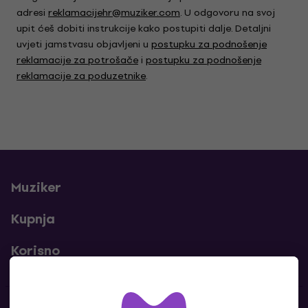
adresi
reklamacijehr@muziker.com
. U odgovoru na svoj
upit ćeš dobiti instrukcije kako postupiti dalje. Detaljni
uvjeti jamstvasu objavljeni u
postupku za podnošenje
reklamacije za potrošače
i
postupku za podnošenje
reklamacije za poduzetnike
.
Muziker
Kupnja
Korisno