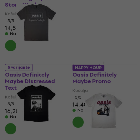
Stone Wash
Košulja
Košulja
5
/5
14,90 €
15,20 €
5
/5
Na skladištu
14,50 €
14,80 €
Na skladištu
5 varijante
5 varijante
HAPPY HOUR
Oasis Definitely
Oasis Definitely
Maybe Distressed
Maybe Promo
Text Logo
Košulja
Košulja
5
/5
14,40 €
14,60 €
5
/5
16,20 €
16,50 €
Na skladištu
Na skladištu