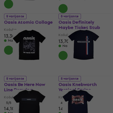
5 varijante
5 varijante
Oasis Atomic Collage
Oasis Definitely
Maybe Ticket Stub
Košulja
Košulja
13,30 €
13,50 €
13,70 €
13,90 €
Na skladištu
Na skladištu
5 varijante
5 varijante
Oasis Be Here Now
Oasis Knebworth
Line Drawing
Vertical Stripe
Košulja
Košulja
5
/5
4,5
/5
14,10 €
14,40 €
14,20 €
14,50 €