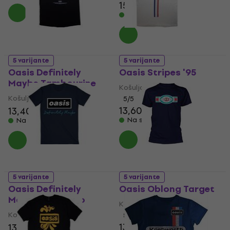
15,40 €
15,70 €
Na skladištu
5 varijante
5 varijante
Oasis Definitely
Oasis Stripes '95
Maybe Tambourine
Košulja
Košulja
5
/5
13,60 €
13,80 €
13,40 €
Na skladištu
Na skladištu
5 varijante
5 varijante
Oasis Definitely
Oasis Oblong Target
Maybe Text Logo
Košulja
Košulja
5
/5
13,20 €
13,50 €
13,70 €
14 €