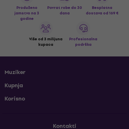
Produženo
Povrat robe do 30
Besplatna
jamstvo na 3
dana
dostava
od 169 €
godine
Više od 3 milijuna
Profesionalna
kupaca
podrška
Muziker
Kupnja
Korisno
Kontakti