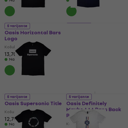
Na skladištu
Na skladištu
5 varijante
5 varijante
Oasis Horizontal Bars
Oasis Union Jack
Logo
Košulja
Košulja
5
/5
14,30 €
14,60 €
13,70 €
14 €
Na skladištu
Na skladištu
5 varijante
5 varijante
Oasis Supersonic Title
Oasis Definitely
Maybe AAA Pass Back
Košulja
Print
12,70 €
13,10 €
Košulja
Na skladištu