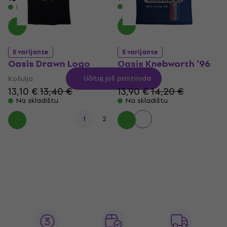
Na skladištu
Na skladištu
5 varijante
5 varijante
Oasis Drawn Logo
Oasis Knebworth '96
Košulja
Učitaj još proizvoda
Košulja
13,10 €
13,40 €
13,90 €
14,20 €
Na skladištu
Na skladištu
1
2
3