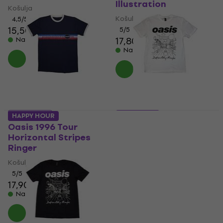
Illustration
Košulja
Košulja
4,5
/5
15,50 €
15,80 €
5
/5
17,80 €
Na skladištu
Na skladištu
5 varijante
5 varijante
HAPPY HOUR
Oasis 1996 Tour
Oasis Definitely
Horizontal Stripes
Maybe Line Drawing
Ringer
Košulja
Košulja
5
/5
13,30 €
13,60 €
5
/5
17,90 €
Na skladištu
Na skladištu