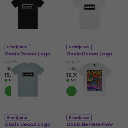
5 varijante
5 varijante
Oasis Decca Logo
Oasis Decca Logo
Košulja
Košulja
4,5
/5
4,5
/5
15,50 €
13,70 €
14 €
Na skladištu
Na skladištu
5 varijante
5 varijante
Oasis Decca Logo
Oasis Be Here Now