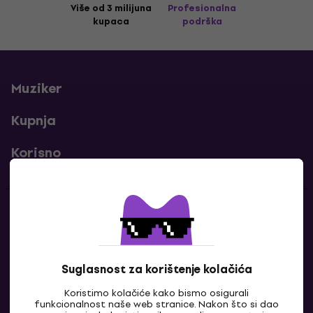
Više od 3 milijuna
Profesionalna
kupaca
podrška
Muziker
Kupnja
Korisno
Kontakti
Javi nam se
Suglasnost za korištenje kolačića
Koristimo kolačiće kako bismo osigurali
funkcionalnost naše web stranice. Nakon što si dao