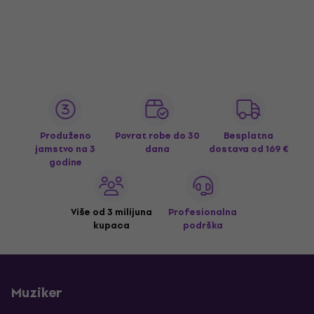
Produženo
Povrat robe do 30
Besplatna
jamstvo na 3
dana
dostava
od 169 €
godine
Više od 3 milijuna
Profesionalna
kupaca
podrška
Muziker