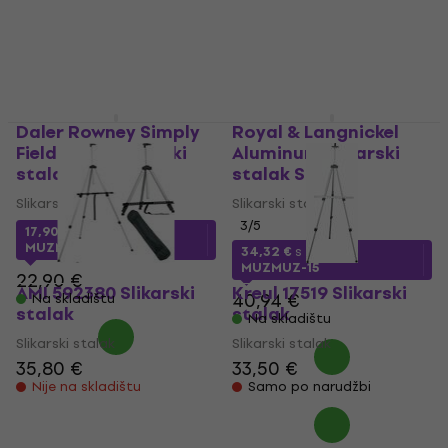
Daler Rowney Simply
Royal & Langnickel
Field Easel Slikarski
Aluminum Slikarski
stalak
stalak Silver
Slikarski stalak
Slikarski stalak
3
/5
17,90 €
s kodom
MUZMUZ-20
34,32 €
s kodom
MUZMUZ-15
22,90 €
AMI 592380 Slikarski
Kreul 17519 Slikarski
40,94 €
Na skladištu
stalak
stalak
Na skladištu
Slikarski stalak
Slikarski stalak
35,80 €
33,50 €
Nije na skladištu
Samo po narudžbi