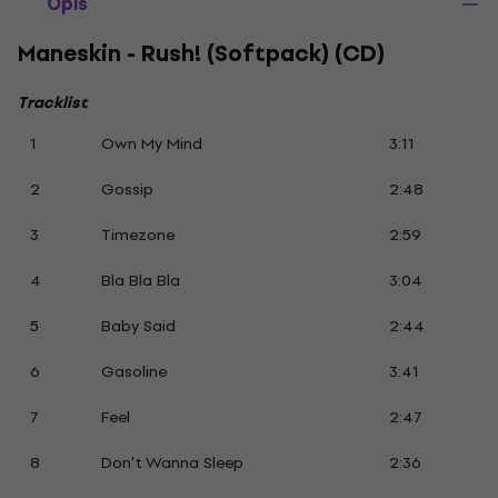
Opis
Maneskin - Rush! (Softpack) (CD)
Tracklist
1
Own My Mind
3:11
2
Gossip
2:48
3
Timezone
2:59
4
Bla Bla Bla
3:04
5
Baby Said
2:44
6
Gasoline
3:41
7
Feel
2:47
8
Don't Wanna Sleep
2:36