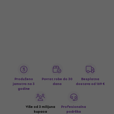
Produženo
Povrat robe do 30
Besplatna
jamstvo na 3
dana
dostava
od 169 €
godine
Više od 3 milijuna
Profesionalna
kupaca
podrška