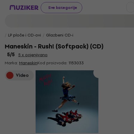
Sve kategorije
LP ploče i CD-ovi
Glazbeni CD-i
Maneskin - Rush! (Softpack) (CD)
5
/5
5 x ocjenjivano
Marka:
Maneskin
Kod proizvoda:
1153033
Video