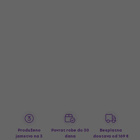
Produženo
Povrat robe do 30
Besplatna
jamstvo na 3
dana
dostava
od 169 €