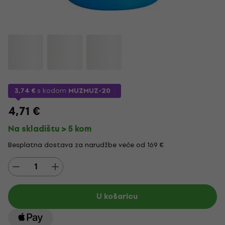
3,74 €
s kodom
MUZMUZ-20
4,71 €
Na skladištu > 5 kom
Besplatna dostava za narudžbe veće od 169 €
U košaricu