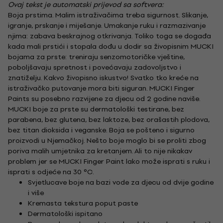
Ovaj tekst je automatski prijevod sa softvera:
Boja prstima. Malim istraživačima treba sigurnost. Slikanje,
igranje, prskanje i miješanje. Umakanje ruku i razmazivanje
njima: zabava beskrajnog otkrivanja. Toliko toga se događa
kada mali prstići i stopala dođu u dodir sa živopisnim MUCKI
bojama za prste: treniraju senzomotoričke vještine,
poboljšavaju spretnost i povećavaju zadovoljstvo i
znatiželju. Kakvo živopisno iskustvo! Svatko tko kreće na
istraživačko putovanje mora biti siguran. MUCKI Finger
Paints su posebno razvijene za djecu od 2 godine naviše.
MUCKI boje za prste su dermatološki testirane, bez
parabena, bez glutena, bez laktoze, bez orašastih plodova,
bez titan dioksida i veganske. Boja se pošteno i sigurno
proizvodi u Njemačkoj. Nešto boje moglo bi se proliti zbog
poriva malih umjetnika za kretanjem. Ali to nije nikakav
problem jer se MUCKI Finger Paint lako može isprati s ruku i
isprati s odjeće na 30 °C.
Svjetlucave boje na bazi vode za djecu od dvije godine
i više
Kremasta tekstura poput paste
Dermatološki ispitano