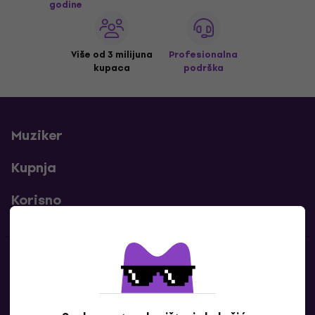
godine
Više od 3 milijuna
Profesionalna
kupaca
podrška
Muziker
Kupnja
Korisno
Kontakti
Javi nam se