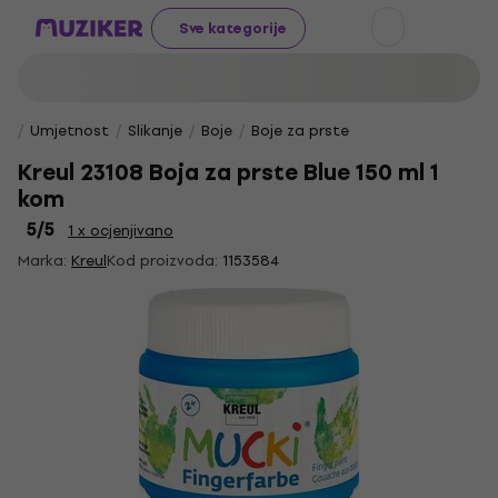
Sve kategorije
Umjetnost
Slikanje
Boje
Boje za prste
Kreul 23108 Boja za prste Blue 150 ml 1
kom
5
/5
1 x ocjenjivano
Marka:
Kreul
Kod proizvoda:
1153584