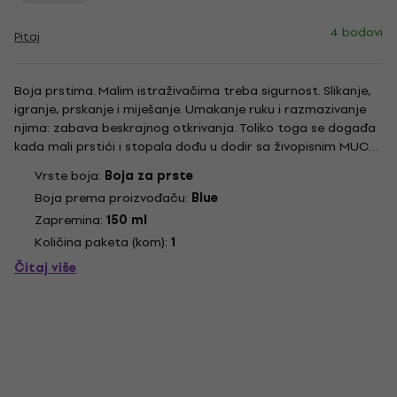
4 bodovi
Pitaj
Boja prstima. Malim istraživačima treba sigurnost. Slikanje,
igranje, prskanje i miješanje. Umakanje ruku i razmazivanje
njima: zabava beskrajnog otkrivanja. Toliko toga se događa
kada mali prstići i stopala dođu u dodir sa živopisnim MUCKI
bojama za prste: treniraju senzomotoričke vještine,
Vrste boja:
Boja za prste
poboljšavaju spretnost i povećavaju zadovoljstvo i...
Boja prema proizvođaču:
Blue
Zapremina:
150 ml
Količina paketa (kom):
1
Čitaj više