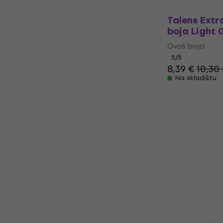
Talens Extr
boja Light 
Gvaš boja
5
/5
8,39 €
10,30
Na skladištu