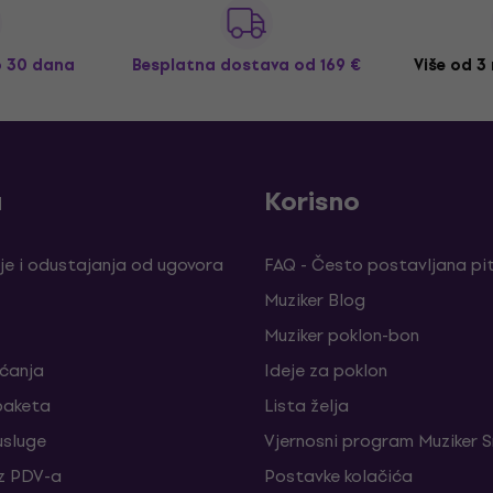
o 30 dana
Besplatna dostava
od 169 €
Više od 3
a
Korisno
je i odustajanja od ugovora
FAQ - Često postavljana pi
Muziker Blog
Muziker poklon-bon
aćanja
Ideje za poklon
paketa
Lista želja
sluge
Vjernosni program Muziker S
z PDV-a
Postavke kolačića