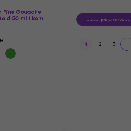
a Fine Gouache
Gold 50 ml 1 kom
Učitaj još proizvoda
 €
2
3
1