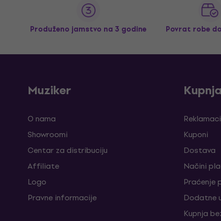
Produženo jamstvo na 3 godine
Povrat robe d
Muziker
Kupnj
O nama
Reklamaci
Showroomi
Kuponi
Centar za distribuciju
Dostava
Affiliate
Načini pl
Logo
Praćenje 
Pravne informacije
Dodatne u
Kupnja be