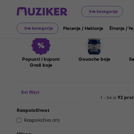
Umjetnost
Slikanje
Boje
Gvaš boje
Sve kategorije
Gvaš boje
Pletenje / Heklanje
Šivanje / Ve
Sve kategorije
Popusti i kuponi:
Gouache boje
Se
Gvaš boje
Svi filtri
1 - 34 iz
92 pro
Raspoloživost
Raspoloživo
(
85
)