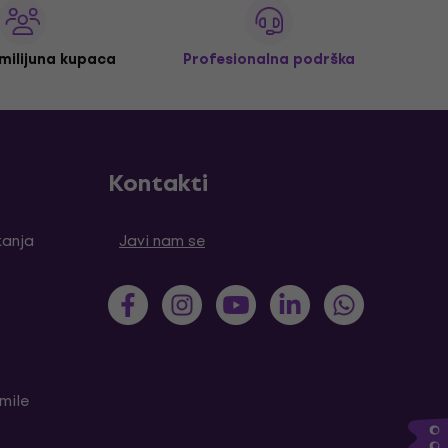
 milijuna kupaca
Profesionalna podrška
Kontakti
tanja
Javi nam se
mile