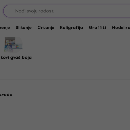
zenje
Slikanje
Crtanje
Kaligrafija
Graffiti
Modeliran
tovi gvaš boja
izvoda