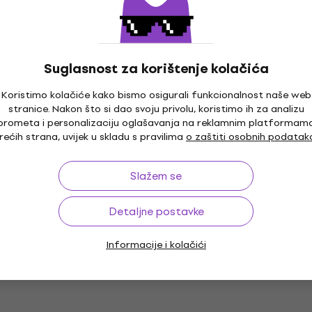
Gvaš boja
4,8
/5
3,89 €
3,99 €
Na skladištu
Suglasnost za korištenje kolačića
a Fine Gouache
Talens Extra Fine Gouac
50 ml 1 kom
boja Red Violet 50 ml 1 
Koristimo kolačiće kako bismo osigurali funkcionalnost naše web
stranice. Nakon što si dao svoju privolu, koristimo ih za analizu
Gvaš boja
prometa i personalizaciju oglašavanja na reklamnim platformam
5
/5
rećih strana, uvijek u skladu s pravilima
o zaštiti osobnih podatak
7,19 €
Na skladištu
Slažem se
Detaljne postavke
ey Aquafine
Daler Rowney Aquafine
a Zinc White 38 ml
Gouache boja Ultramar
Pink 15 ml 1 kom
Informacije i kolačići
Gvaš boja
4,8
/5
€
3,79 €
3,99 €
Na skladištu