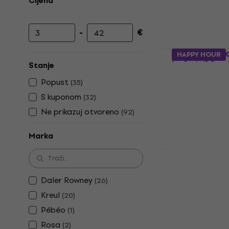
Cijena
-
€
Najniža cijena
Najviša cijena
Talens Extr
HAPPY HOUR
boja White 
Stanje
Gvaš boja
Popust
(
35
)
5
/5
S kuponom
(
32
)
6,89 €
Ne prikazuj otvoreno
(
92
)
Na skladištu
Marka
Talens Extr
boja Deep G
Daler Rowney
(
26
)
Gvaš boja
Kreul
(
20
)
5
/5
Pébéo
(
1
)
11,90 €
Rosa
(
2
)
Na skladištu