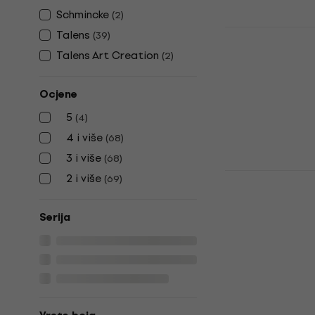
Schmincke
(
2
)
Talens Extr
Talens
(
39
)
boja Burnt 
Talens Art Creation
(
2
)
Gvaš boja
5
/5
Ocjene
5,79 €
5
Na skladištu
(
4
)
4 i više
(
68
)
3 i više
(
68
)
Talens Extr
2 i više
(
69
)
boja Ultram
kom
Serija
Gvaš boja
5
/5
6,89 €
Na skladištu