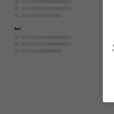
5
/5
6,89 €
Na skladištu
Talens Extr
Set
boja Green 
Gvaš boja
5
/5
t
6,89 €
Na skladištu
Daler Rown
Gouache boj
1 kom
Gvaš boja
4,8
/5
5,69 €
6,29 
Na skladištu