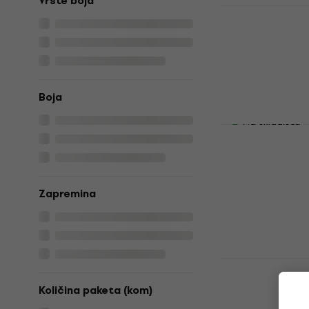
Vrste boja
Daler Rown
gvaš boja I
15 ml
Gvaš boja
32,03 €
s kod
Boja
41,90 €
Na skladištu
Talens Extr
boja Raw Si
Gvaš boja
5
/5
Zapremina
7,09 €
Na skladištu
Talens Extr
boja Light 
Količina paketa (kom)
Gvaš boja