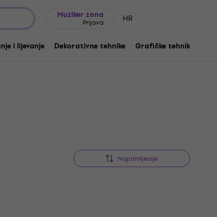
Ideje za poklon
FAQ
Muziker Blog
Muziker zona
HR
Prijava
je i lijevanje
Dekorativne tehnike
Grafičke tehnike
Ot
Najomiljenije