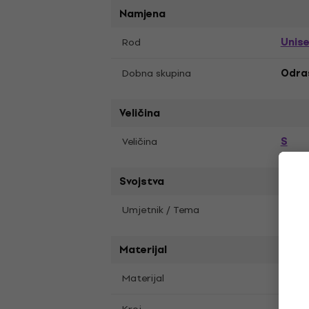
Namjena
Unis
Rod
Dobna skupina
Odra
Veličina
S
Veličina
Svojstva
Umjetnik / Tema
Gree
Materijal
Materijal
Pamu