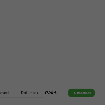
govori
Dokumenti
Tablica veličina
17,90 €
U košaricu