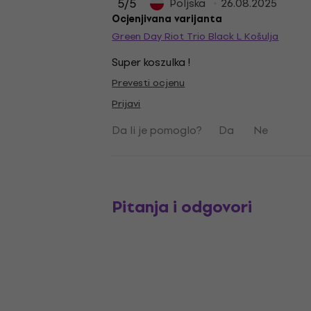
5
/5
Poljska
26.08.2025
Ocjenjivana varijanta
Green Day Riot Trio Black L Košulja
Super koszulka !
Prevesti ocjenu
Prijavi
Da li je pomoglo?
Da
Ne
Pitanja i odgovori