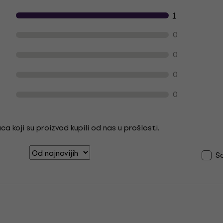
cjene proizvoda kupaca
1
0
0
0
0
a koji su proizvod kupili od nas u prošlosti.
S