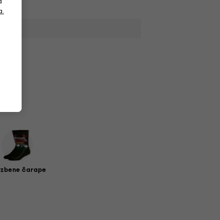
a
a.
zbene čarape