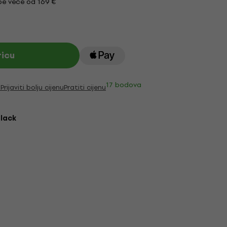
e veće od 169 €
ricu
17 bodova
i
Prijaviti bolju cijenu
Pratiti cijenu
lack