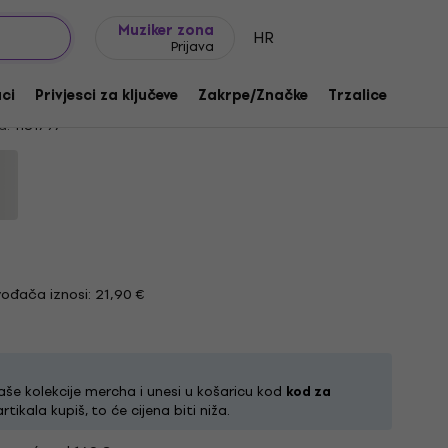
Ideje za poklon
FAQ
Muziker Blog
Muziker zona
HR
Prijava
Black S Košulja
aci
Privjesci za ključeve
Zakrpe/Značke
Trzalice
Poklo
a:
1181797
ođača iznosi: 21,90 €
aše kolekcije mercha i unesi u košaricu kod
kod za
artikala kupiš, to će cijena biti niža.