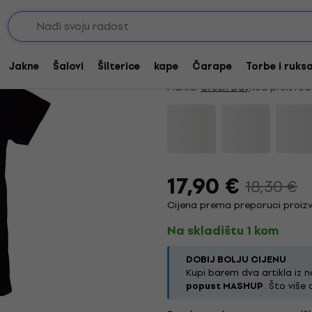
Green Day Riot Trio 
5
/5
1 x ocjenjivano
Jakne
Šalovi
Šilterice
kape
Čarape
Torbe i ruks
Marka:
Green Day
Kod proizvod
17,90 €
18,30 €
Cijena prema preporuci proizv
Na skladištu 1 kom
DOBIJ BOLJU CIJENU
Kupi barem dva artikla iz n
popust MASHUP
. Što više 