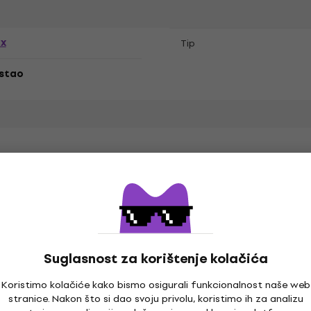
ex
Tip
stao
n Day
Suglasnost za korištenje kolačića
k
Specifikacija materijala
Koristimo kolačiće kako bismo osigurali funkcionalnost naše web
stranice. Nakon što si dao svoju privolu, koristimo ih za analizu