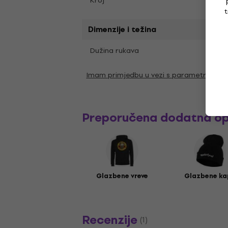
Kroj
Regul
t
Dimenzije i težina
Kratk
Dužina rukava
Imam primjedbu u vezi s parametrima
Preporučena dodatna o
Glazbene vreve
Glazbene ka
Recenzije
(1)