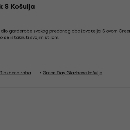
k S Košulja
 je dio garderobe svakog predanog obožavatelja. S ovom G
 se istaknuti svojim stilom.
Glazbena roba
Green Day Glazbene košulje