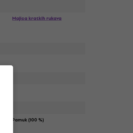
Majica kratkih rukava
Pamuk (100 %)