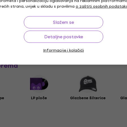
aran kroj
prometa i personalizaciju oglašavanja na reklamnim platformam
rećih strana, uvijek u skladu s pravilima
o zaštiti osobnih podatak
Slažem se
i
Detaljne postavke
Informacije i kolačići
prema
pe
LP ploče
Glazbene šilterice
Gla