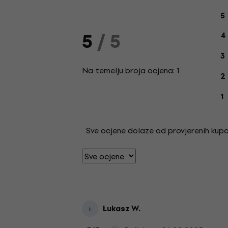
O
5
5
/ 5
4
3
Na temelju broja ocjena: 1
2
1
Sve ocjene dolaze od provjerenih kupac
Łukasz W.
Ł