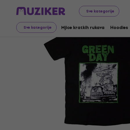
Merch
Glazbena roba
Mjice kratkih rukava
Sve kategorije
Mjice kratkih rukava
Hoodies
Sve kategorije