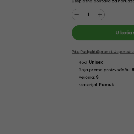
Besplatna dostava za narudžb
U koša
Pitaj
Podijeliti
Spremiti
Usporedit
Rod:
Unisex
Boja prema proizvođaču:
B
Veličina:
S
Materijal:
Pamuk