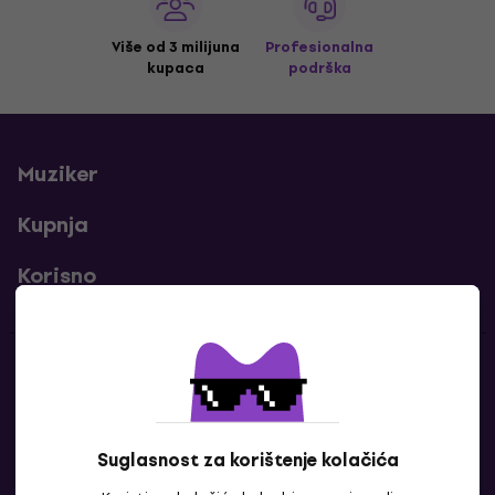
Više od 3 milijuna
Profesionalna
kupaca
podrška
Muziker
Kupnja
Korisno
Kontakti
Javi nam se
Suglasnost za korištenje kolačića