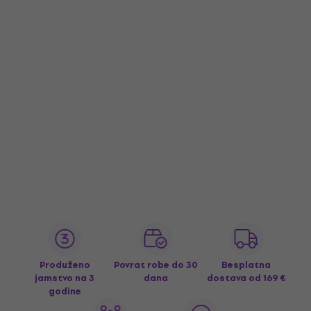
Produženo
Povrat robe do 30
Besplatna
jamstvo na 3
dana
dostava
od 169 €
godine