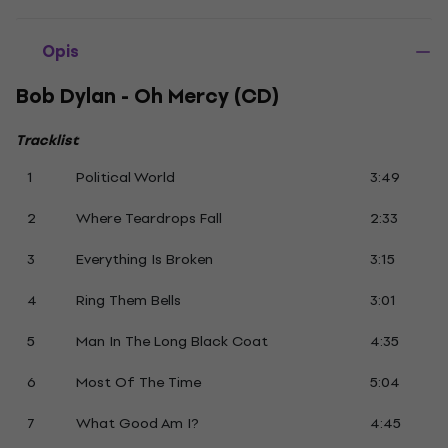
Opis
Bob Dylan - Oh Mercy (CD)
Tracklist
1
Political World
3:49
2
Where Teardrops Fall
2:33
3
Everything Is Broken
3:15
4
Ring Them Bells
3:01
5
Man In The Long Black Coat
4:35
6
Most Of The Time
5:04
7
What Good Am I?
4:45