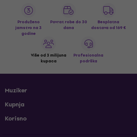
Produženo
Povrat robe do 30
Besplatna
jamstvo na 3
dana
dostava
od 169 €
godine
Više od 3 milijuna
Profesionalna
kupaca
podrška
Muziker
Kupnja
Korisno