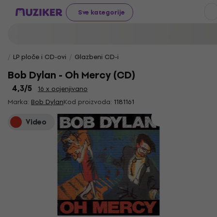
Sve kategorije
LP ploče i CD-ovi
Glazbeni CD-i
Bob Dylan - Oh Mercy (CD)
4,3
/5
16 x ocjenjivano
Marka:
Bob Dylan
Kod proizvoda:
1181161
Video