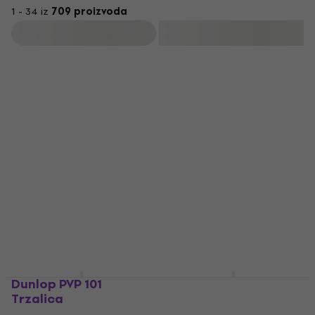
1 - 34 iz
709 proizvoda
Filtrirati
Dunlop PVP 101
Dunlop 443R 0.53
Trzalica
Nylon Midi Standard
Trzalica