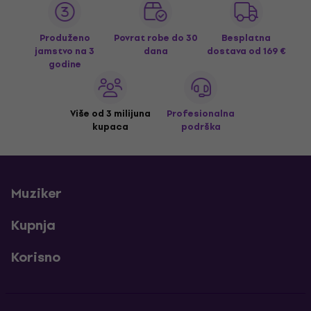
Produženo
Povrat robe do 30
Besplatna
jamstvo na 3
dana
dostava
od 169 €
godine
Više od 3 milijuna
Profesionalna
kupaca
podrška
Muziker
Kupnja
Korisno