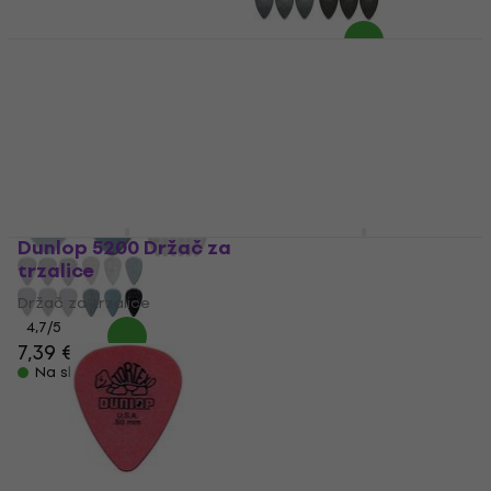
Dunlop 44R 0.38 Nylon
Dunlop 47R XL S Jazz
Standard Trzalica
III XL Stiffo Trzalica
Trzalica
Trzalica
4,7
/5
4,7
/5
0,89 €
1,09 €
1,29 €
Na skladištu
Na skladištu
Dunlop 5200 Držač za
Dunlop 427PJP
trzalice
Trzalica
Držač za trzalice
Trzalica
4,7
/5
4,8
/5
7,39 €
7,49 €
12,30 €
Na skladištu
Na skladištu