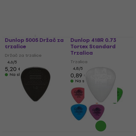
Dunlop 5005 Držač za
Dunlop 418R 0.73
trzalice
Tortex Standard
Trzalica
Držač za trzalice
Trzalica
4,6
/5
5,20 €
5,30 €
4,8
/5
0,89 €
Na skladištu
Na skladištu
Dunlop 449R 1.00 Max
Dunlop 44R 0.46