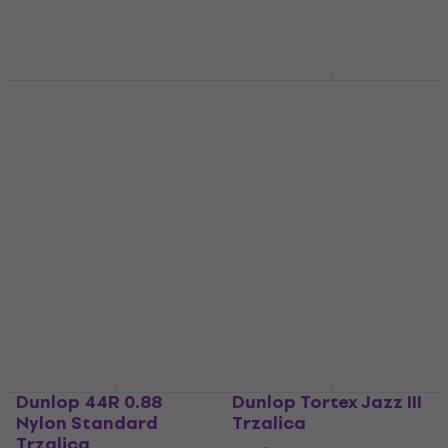
Dunlop 418R 0.50
Dunlop 443R 0.94
Tortex Standard
Nylon Midi Standard
Trzalica
Trzalica
Trzalica
Trzalica
4,8
/5
4,8
/5
0,89 €
0,89 €
Na skladištu
Na skladištu
Dunlop 44R 0.88
Dunlop Tortex Jazz III
Nylon Standard
Trzalica
Trzalica