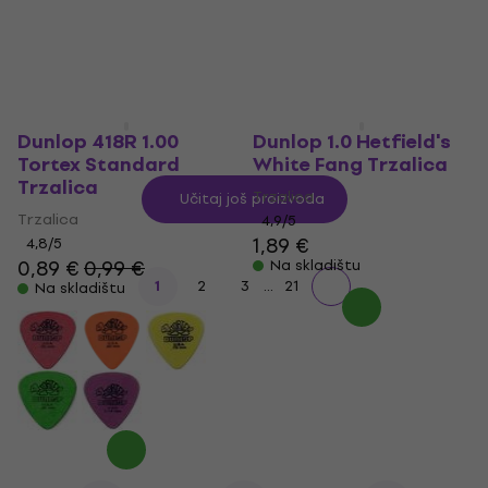
Dunlop 418R 1.00
Dunlop 1.0 Hetfield's
Tortex Standard
White Fang Trzalica
Trzalica
Trzalica
Učitaj još proizvoda
Trzalica
4,9
/5
1,89 €
4,8
/5
0,89 €
0,99 €
Na skladištu
...
1
2
3
21
Na skladištu