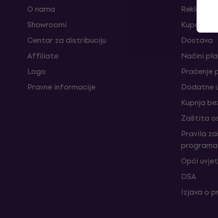
O nama
Reklamaci
Showroomi
Kuponi
Centar za distribuciju
Dostava
Affiliate
Načini pl
Logo
Praćenje 
Pravne informacije
Dodatne u
Kupnja be
Zaštita o
Pravila z
programa 
Opći uvjet
DSA
Izjava o p