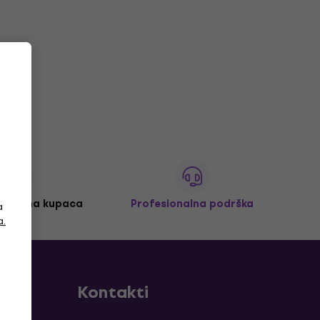
 milijuna kupaca
Profesionalna podrška
a
a.
Kontakti