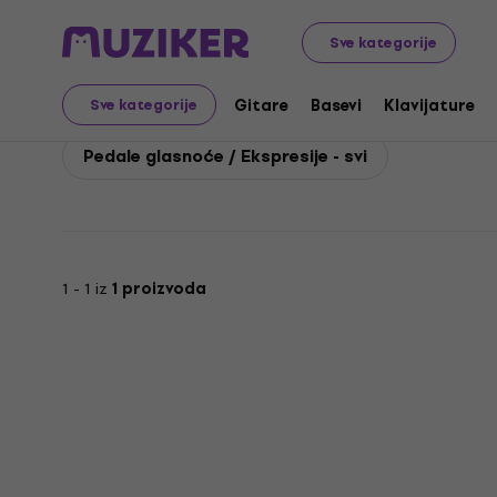
Soundking
Gitare
Gitarski efekti
Soundking Pedale 
Sve kategorije
Soundking Pedale glasn
Gitare
Basevi
Klavijature
Sve kategorije
Pedale glasnoće / Ekspresije - svi
1 - 1 iz
1 proizvoda