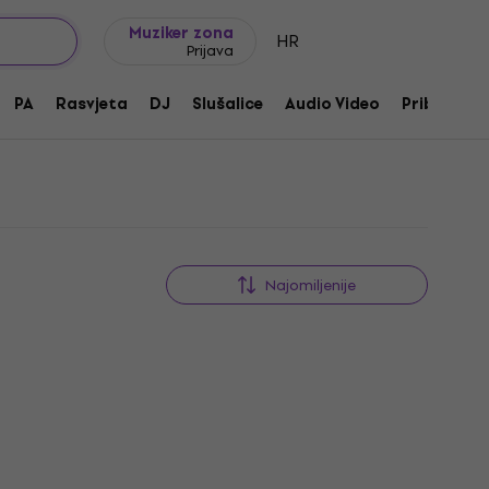
Ideje za poklon
FAQ
Muziker Blog
Muziker zona
HR
Prijava
PA
Rasvjeta
DJ
Slušalice
Audio Video
Pribor
Najomiljenije