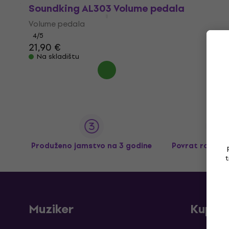
Soundking AL303 Volume pedala
Volume pedala
4
/5
21,90 €
Na skladištu
Produženo jamstvo na 3 godine
Povrat robe d
t
Muziker
Kupnj