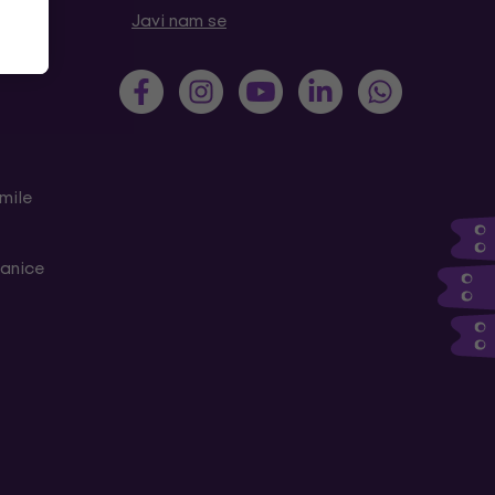
tanja
Javi nam se
mile
ranice