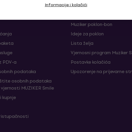
Informacije i kolačići
je i odustajanja od ugovora
FAQ - Često postavljana pi
Muziker Blog
Muziker poklon-bon
aćanja
Ideje za poklon
paketa
Lista želja
sluge
Vjernosni program Muziker S
z PDV-a
Postavke kolačića
sobnih podataka
Upozorenje na prijevarne st
aštite osobnih podataka
vjernosti MUZIKER Smile
i kupnje
ristupačnosti