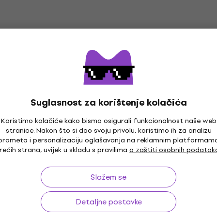
Suglasnost za korištenje kolačića
Koristimo kolačiće kako bismo osigurali funkcionalnost naše web
stranice. Nakon što si dao svoju privolu, koristimo ih za analizu
o 30 dana
Besplatna dostava
od 169 €
Više od 3
prometa i personalizaciju oglašavanja na reklamnim platformam
rećih strana, uvijek u skladu s pravilima
o zaštiti osobnih podatak
Slažem se
a
Korisno
Detaljne postavke