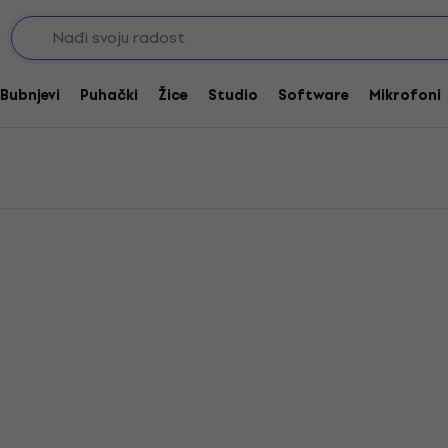
glasnoće / Ekspresije
oće / Ekspresije
Bubnjevi
Puhački
Žice
Studio
Software
Mikrofoni